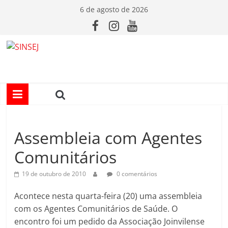
Pular
6 de agosto de 2026
para
o
conteúdo
S
I
N
Assembleia com Agentes
S
Comunitários
E
19 de outubro de 2010
0 comentários
J
Acontece nesta quarta-feira (20) uma assembleia
com os Agentes Comunitários de Saúde. O
encontro foi um pedido da Associação Joinvilense