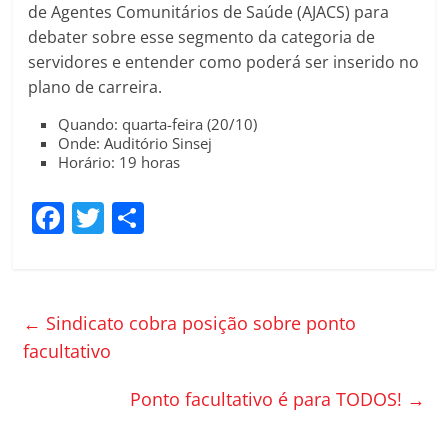
de Agentes Comunitários de Saúde (AJACS) para
debater sobre esse segmento da categoria de
servidores e entender como poderá ser inserido no
plano de carreira.
Quando: quarta-feira (20/10)
Onde: Auditório Sinsej
Horário: 19 horas
F
T
C
a
w
o
c
itt
m
e
er
p
←
Sindicato cobra posição sobre ponto
b
ar
facultativo
o
til
Ponto facultativo é para TODOS!
→
o
h
k
ar