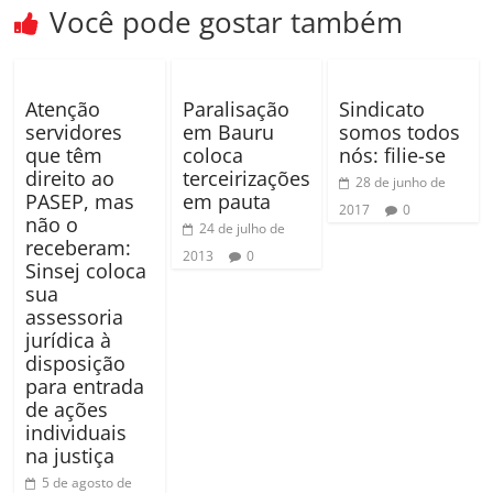
Você pode gostar também
Atenção
Paralisação
Sindicato
servidores
em Bauru
somos todos
que têm
coloca
nós: filie-se
direito ao
terceirizações
28 de junho de
PASEP, mas
em pauta
2017
0
não o
24 de julho de
receberam:
2013
0
Sinsej coloca
sua
assessoria
jurídica à
disposição
para entrada
de ações
individuais
na justiça
5 de agosto de