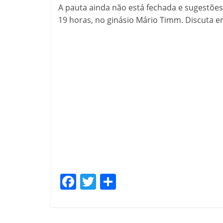
A pauta ainda não está fechada e sugestões
19 horas, no ginásio Mário Timm. Discuta e
F
T
C
a
w
o
c
itt
m