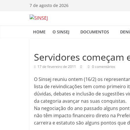
Pular
7 de agosto de 2026
para
o
S
conteúdo
HOME
O SINSEJ
DOCUMENTOS
DEN
I
N
Servidores começam e
17 de fevereiro de 2011
0 comentários
S
O Sinsej reuniu ontem (16/2) os representan
E
lista de reivindicações tem como primeiro 
dúvidas, debates e inclusão de sugestões v
J
da categoria avançar nas suas conquistas.
Na negociação do ano passado alguns ponto
não têm impacto financeiro direto na Prefe
carreira e estatuto são alguns pontos que 