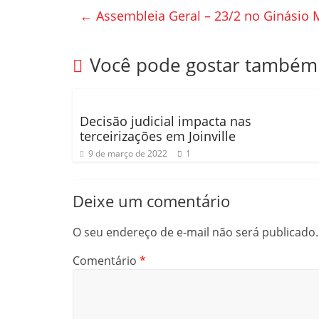
e
er
p
←
Assembleia Geral – 23/2 no Ginásio
b
ar
o
til
Você pode gostar também
o
h
k
ar
Decisão judicial impacta nas
terceirizações em Joinville
9 de março de 2022
1
Deixe um comentário
O seu endereço de e-mail não será publicado.
Comentário
*