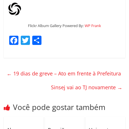
Flickr Album Gallery Powered By:
WP Frank
F
T
C
a
w
o
c
itt
m
e
er
p
←
19 dias de greve – Ato em frente à Prefeitura
b
ar
o
til
Sinsej vai ao TJ novamente
→
o
h
k
ar
Você pode gostar também