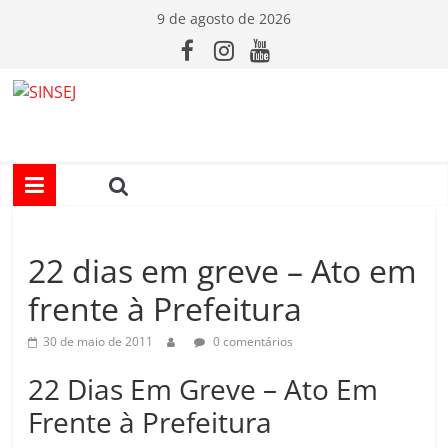
Pular
9 de agosto de 2026
para
o
conteúdo
S
I
N
22 dias em greve – Ato em
S
frente à Prefeitura
E
30 de maio de 2011
0 comentários
J
22 Dias Em Greve – Ato Em
Frente à Prefeitura