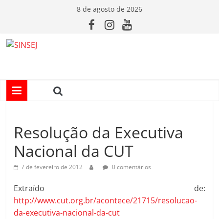
Pular
8 de agosto de 2026
para
o
conteúdo
S
I
N
Resolução da Executiva
S
Nacional da CUT
E
7 de fevereiro de 2012
0 comentários
J
Extraído de:
http://www.cut.org.br/acontece/21715/resolucao-
da-executiva-nacional-da-cut