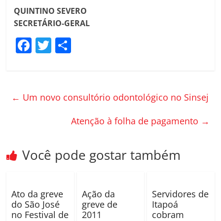
QUINTINO SEVERO
SECRETÁRIO-GERAL
F
T
C
a
w
o
c
itt
m
e
er
p
←
Um novo consultório odontológico no Sinsej
b
ar
o
til
Atenção à folha de pagamento
→
o
h
k
ar
Você pode gostar também
Ato da greve
Ação da
Servidores de
do São José
greve de
Itapoá
no Festival de
2011
cobram