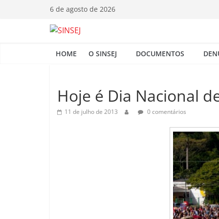
Pular
6 de agosto de 2026
para
o
S
conteúdo
HOME
O SINSEJ
DOCUMENTOS
DEN
I
N
Hoje é Dia Nacional de
11 de julho de 2013
0 comentários
S
E
J