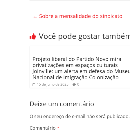
c
itt
m
e
er
p
←
Sobre a mensalidade do sindicato
b
ar
o
til
Você pode gostar també
o
h
k
ar
Projeto liberal do Partido Novo mira
privatizações em espaços culturais
Joinville: um alerta em defesa do Muse
Nacional de Imigração Colonização
15 de julho de 2025
0
Deixe um comentário
O seu endereço de e-mail não será publicado.
Comentário
*