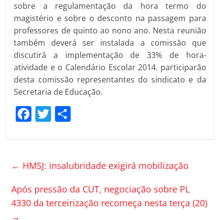
sobre a regulamentação da hora termo do
magistério e sobre o desconto na passagem para
professores de quinto ao nono ano. Nesta reunião
também deverá ser instalada a comissão que
discutirá a implementação de 33% de hora-
atividade e o Calendário Escolar 2014. participarão
desta comissão representantes do sindicato e da
Secretaria de Educação.
F
T
C
a
w
o
c
itt
m
e
er
p
←
HMSJ: insalubridade exigirá mobilização
b
ar
o
til
Após pressão da CUT, negociação sobre PL
4330 da terceirização recomeça nesta terça (20)
o
h
→