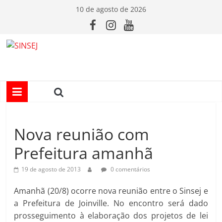
Pular
10 de agosto de 2026
para
o
conteúdo
S
I
N
Nova reunião com
S
Prefeitura amanhã
E
19 de agosto de 2013
0 comentários
J
Amanhã (20/8) ocorre nova reunião entre o Sinsej e
a Prefeitura de Joinville. No encontro será dado
prosseguimento à elaboração dos projetos de lei