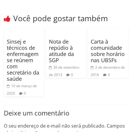
k
ar
Você pode gostar também
Sinsej e
Nota de
Carta à
técnicos de
repúdio à
comunidade
enfermagem
atitude da
sobre horário
se reúnem
SGP
nas UBSFs
com
30 de setembro
2 de dezembro de
secretário da
de 2013
0
2016
0
saúde
10 de março de
2025
0
Deixe um comentário
O seu endereço de e-mail não será publicado.
Campos