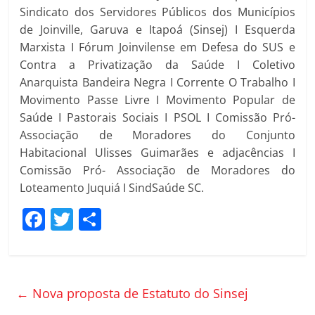
Sindicato dos Servidores Públicos dos Municípios
de Joinville, Garuva e Itapoá (Sinsej) I Esquerda
Marxista I Fórum Joinvilense em Defesa do SUS e
Contra a Privatização da Saúde I Coletivo
Anarquista Bandeira Negra I Corrente O Trabalho I
Movimento Passe Livre I Movimento Popular de
Saúde I Pastorais Sociais I PSOL I Comissão Pró-
Associação de Moradores do Conjunto
Habitacional Ulisses Guimarães e adjacências I
Comissão Pró- Associação de Moradores do
Loteamento Juquiá I SindSaúde SC.
F
T
C
a
w
o
c
itt
m
e
er
p
←
Nova proposta de Estatuto do Sinsej
b
ar