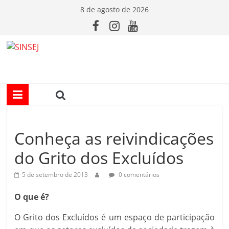
Pular
8 de agosto de 2026
para
o
conteúdo
S
I
N
Conheça as reivindicações
S
do Grito dos Excluídos
E
5 de setembro de 2013
0 comentários
J
O que é?
O Grito dos Excluídos é um espaço de participação