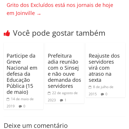
o
til
Grito dos Excluídos está nos jornais de hoje
em Joinville
→
o
h
k
ar
Você pode gostar também
Participe da
Prefeitura
Reajuste dos
Greve
adia reunião
servidores
Nacional em
com o Sinsej
virá com
defesa da
e não ouve
atraso na
Educação
demanda dos
sexta
Pública (15
servidores
8 de julho de
de maio)
22 de agosto de
2015
0
14 de maio de
2023
1
2019
0
Deixe um comentário