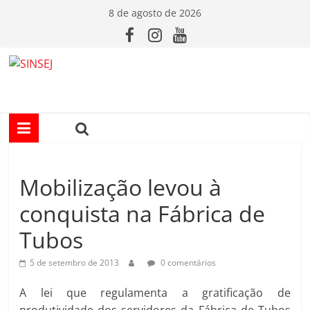
Pular
8 de agosto de 2026
para
o
conteúdo
S
I
N
Mobilização levou à
S
conquista na Fábrica de
E
Tubos
J
5 de setembro de 2013
0 comentários
A lei que regulamenta a gratificação de