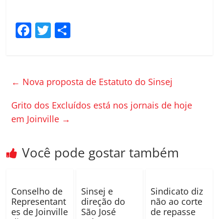
F
T
C
a
w
o
c
itt
m
e
er
p
←
Nova proposta de Estatuto do Sinsej
b
ar
o
til
Grito dos Excluídos está nos jornais de hoje
em Joinville
→
o
h
k
ar
Você pode gostar também
Conselho de
Sinsej e
Sindicato diz
Representant
direção do
não ao corte
es de Joinville
São José
de repasse