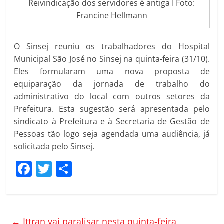
Reivindicação dos servidores é antiga I Foto:
Francine Hellmann
O Sinsej reuniu os trabalhadores do Hospital
Municipal São José no Sinsej na quinta-feira (31/10).
Eles formularam uma nova proposta de
equiparação da jornada de trabalho do
administrativo do local com outros setores da
Prefeitura. Esta sugestão será apresentada pelo
sindicato à Prefeitura e à Secretaria de Gestão de
Pessoas tão logo seja agendada uma audiência, já
solicitada pelo Sinsej.
F
T
C
a
w
o
c
itt
m
e
er
p
←
Ittran vai paralisar nesta quinta-feira