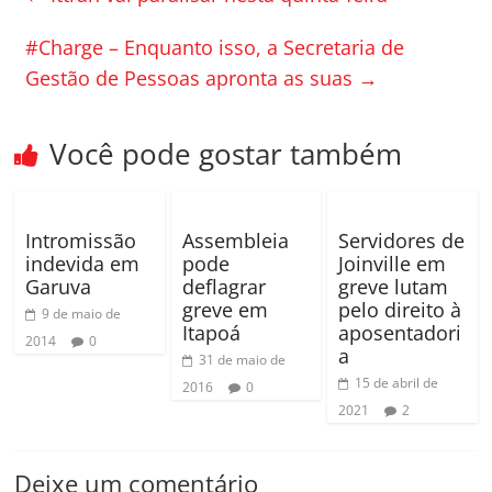
b
ar
o
til
#Charge – Enquanto isso, a Secretaria de
Gestão de Pessoas apronta as suas
→
o
h
k
ar
Você pode gostar também
Intromissão
Assembleia
Servidores de
indevida em
pode
Joinville em
Garuva
deflagrar
greve lutam
greve em
pelo direito à
9 de maio de
Itapoá
aposentadori
2014
0
a
31 de maio de
15 de abril de
2016
0
2021
2
Deixe um comentário