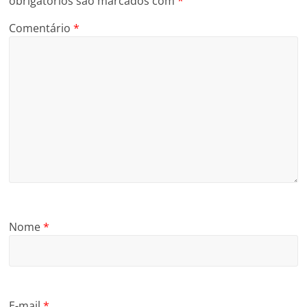
obrigatórios são marcados com
*
Comentário
*
Nome
*
E-mail
*