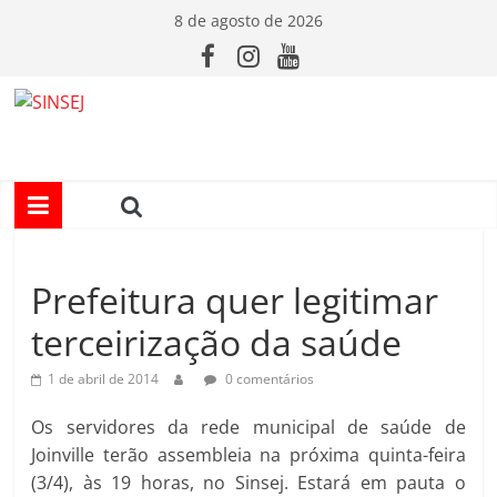
Pular
8 de agosto de 2026
para
o
conteúdo
S
I
N
Prefeitura quer legitimar
S
terceirização da saúde
E
1 de abril de 2014
0 comentários
J
Os servidores da rede municipal de saúde de
Joinville terão assembleia na próxima quinta-feira
(3/4), às 19 horas, no Sinsej. Estará em pauta o