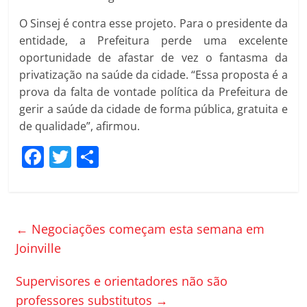
O Sinsej é contra esse projeto. Para o presidente da
entidade, a Prefeitura perde uma excelente
oportunidade de afastar de vez o fantasma da
privatização na saúde da cidade. “Essa proposta é a
prova da falta de vontade política da Prefeitura de
gerir a saúde da cidade de forma pública, gratuita e
de qualidade”, afirmou.
F
T
C
a
w
o
c
itt
m
e
er
p
←
Negociações começam esta semana em
b
ar
Joinville
o
til
Supervisores e orientadores não são
o
h
professores substitutos
→