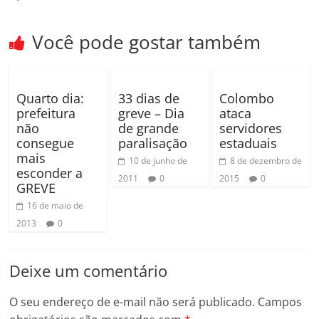
k
ar
Você pode gostar também
Quarto dia:
33 dias de
Colombo
prefeitura
greve – Dia
ataca
não
de grande
servidores
consegue
paralisação
estaduais
mais
10 de junho de
8 de dezembro de
esconder a
2011
0
2015
0
GREVE
16 de maio de
2013
0
Deixe um comentário
O seu endereço de e-mail não será publicado.
Campos