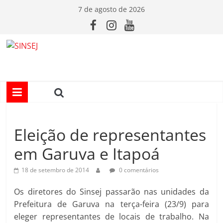
Pular
7 de agosto de 2026
para
o
conteúdo
S
I
N
Eleição de representantes
S
em Garuva e Itapoá
E
18 de setembro de 2014
0 comentários
J
Os diretores do Sinsej passarão nas unidades da
Prefeitura de Garuva na terça-feira (23/9) para
eleger representantes de locais de trabalho. Na