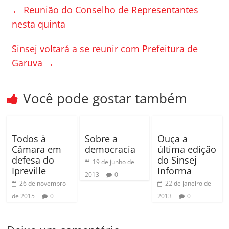
e
er
p
←
Reunião do Conselho de Representantes
b
ar
nesta quinta
o
til
Sinsej voltará a se reunir com Prefeitura de
o
h
Garuva
→
k
ar
Você pode gostar também
Todos à
Sobre a
Ouça a
Câmara em
democracia
última edição
defesa do
do Sinsej
19 de junho de
Ipreville
Informa
2013
0
26 de novembro
22 de janeiro de
de 2015
0
2013
0