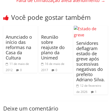
o
til
Falta de climatização afeta atendimento
→
o
h
k
ar
Você pode gostar também
Anunciado o
Reunião
início das
sobre
Servidores
reformas na
reajuste do
deflagram
Casa da
plano da
estado de
Cultura
Unimed
greve após
sucessivas
11 de maio de
16 de maio de
negativas do
2012
0
2017
0
prefeito
Adriano Silva.
12 de fevereiro
de 2026
1
Deixe um comentário