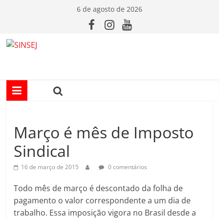
Pular
6 de agosto de 2026
para
o
conteúdo
S
I
N
Março é mês de Imposto
S
Sindical
E
16 de março de 2015
0 comentários
J
Todo mês de março é descontado da folha de
pagamento o valor correspondente a um dia de
trabalho. Essa imposição vigora no Brasil desde a