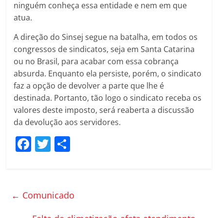
ninguém conheça essa entidade e nem em que
atua.
A direção do Sinsej segue na batalha, em todos os
congressos de sindicatos, seja em Santa Catarina
ou no Brasil, para acabar com essa cobrança
absurda. Enquanto ela persiste, porém, o sindicato
faz a opção de devolver a parte que lhe é
destinada. Portanto, tão logo o sindicato receba os
valores deste imposto, será reaberta a discussão
da devolução aos servidores.
F
T
C
a
w
o
c
itt
m
e
er
p
←
Comunicado
b
ar