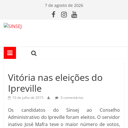
Pular
7 de agosto de 2026
para
o
conteúdo
S
I
N
Vitória nas eleições do
S
Ipreville
E
10 de julho de 2015
0 comentários
J
Os candidatos do Sinsej ao Conselho
Administrativo do Ipreville foram eleitos. O servidor
inativo José Mafra teve o maior número de votos,