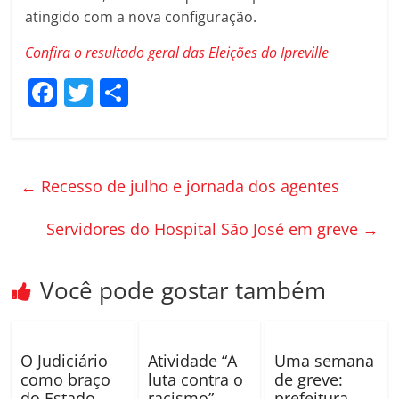
atingido com a nova configuração.
Confira o resultado geral das Eleições do Ipreville
F
T
C
a
w
o
c
itt
m
e
er
p
←
Recesso de julho e jornada dos agentes
b
ar
o
til
Servidores do Hospital São José em greve
→
o
h
k
ar
Você pode gostar também
O Judiciário
Atividade “A
Uma semana
como braço
luta contra o
de greve:
do Estado
racismo”
prefeitura