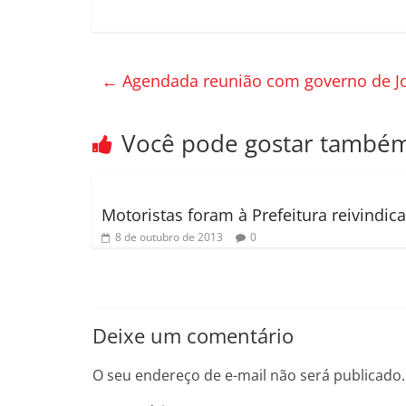
a
w
o
c
itt
m
e
er
p
←
Agendada reunião com governo de Joi
b
ar
o
til
Você pode gostar també
o
h
k
ar
Motoristas foram à Prefeitura reivindica
8 de outubro de 2013
0
Deixe um comentário
O seu endereço de e-mail não será publicado.