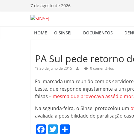
Pular
7 de agosto de 2026
para
o
S
conteúdo
HOME
O SINSEJ
DOCUMENTOS
DEN
I
N
PA Sul pede retorno d
30 de julho de 2015
0 comentários
S
Foi marcada uma reunião com os servidores 
E
Leste, que responde injustamente a um pro
falsas –
mesma que provocava assédio moral 
J
Na segunda-feira, o Sinsej protocolou um
o
avaliada a possibilidade de paralisação cas
F
T
C