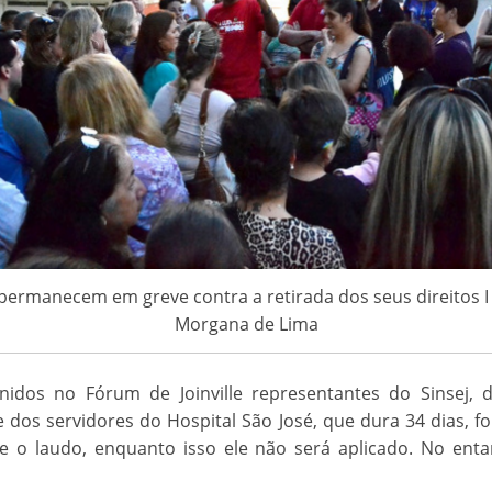
permanecem em greve contra a retirada dos seus direitos I 
Morgana de Lima
idos no Fórum de Joinville representantes do Sinsej, da
 dos servidores do Hospital São José, que dura 34 dias, 
te o laudo, enquanto isso ele não será aplicado. No ent