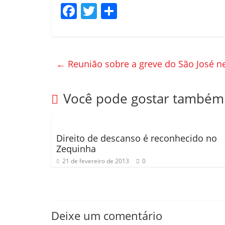
F
T
C
a
w
o
c
itt
m
e
er
p
←
Reunião sobre a greve do São José ne
b
ar
o
til
Você pode gostar também
o
h
k
ar
Direito de descanso é reconhecido no
Zequinha
21 de fevereiro de 2013
0
Deixe um comentário