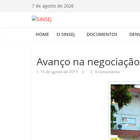
Pular
7 de agosto de 2026
para
o
S
conteúdo
HOME
O SINSEJ
DOCUMENTOS
DEN
I
N
Avanço na negociação 
15 de agosto de 2015
0 comentários
S
E
J