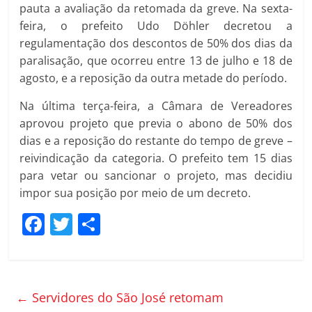
pauta a avaliação da retomada da greve. Na sexta-
feira, o prefeito Udo Döhler decretou a
regulamentação dos descontos de 50% dos dias da
paralisação, que ocorreu entre 13 de julho e 18 de
agosto, e a reposição da outra metade do período.
Na última terça-feira, a Câmara de Vereadores
aprovou projeto que previa o abono de 50% dos
dias e a reposição do restante do tempo de greve –
reivindicação da categoria. O prefeito tem 15 dias
para vetar ou sancionar o projeto, mas decidiu
impor sua posição por meio de um decreto.
F
T
C
a
w
o
c
itt
m
e
er
p
←
Servidores do São José retomam