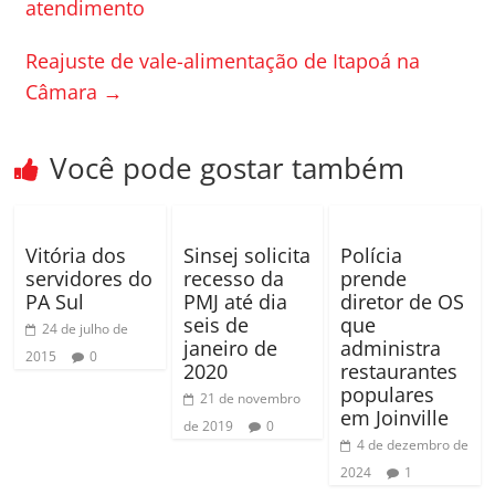
b
ar
atendimento
o
til
Reajuste de vale-alimentação de Itapoá na
o
h
Câmara
→
k
ar
Você pode gostar também
Vitória dos
Sinsej solicita
Polícia
servidores do
recesso da
prende
PA Sul
PMJ até dia
diretor de OS
seis de
que
24 de julho de
janeiro de
administra
2015
0
2020
restaurantes
populares
21 de novembro
em Joinville
de 2019
0
4 de dezembro de
2024
1