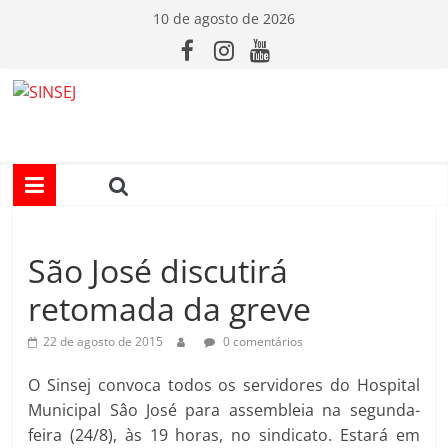
Pular
10 de agosto de 2026
para
o
conteúdo
S
I
N
São José discutirá
S
retomada da greve
E
22 de agosto de 2015
0 comentários
J
O Sinsej convoca todos os servidores do Hospital
Municipal Sâo José para assembleia na segunda-
feira (24/8), às 19 horas, no sindicato. Estará em