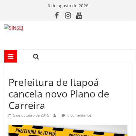
Pular
6 de agosto de 2026
para
o
conteúdo
S
I
N
Prefeitura de Itapoá
S
cancela novo Plano de
E
Carreira
J
5 de outubro de 2015
0 comentários