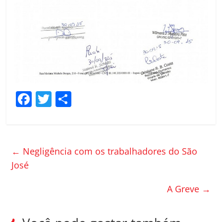
F
T
C
a
w
o
c
itt
m
e
er
p
←
Negligência com os trabalhadores do São
b
ar
José
o
til
A Greve
→
o
h
k
ar