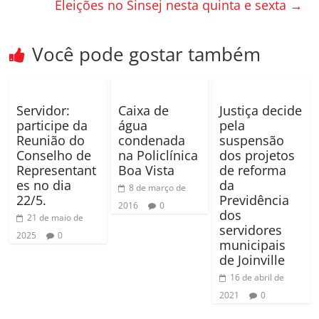
o
til
Eleições no Sinsej nesta quinta e sexta
→
o
h
k
ar
Você pode gostar também
Servidor:
Caixa de
Justiça decide
participe da
água
pela
Reunião do
condenada
suspensão
Conselho de
na Policlínica
dos projetos
Representant
Boa Vista
de reforma
es no dia
da
8 de março de
22/5.
Previdência
2016
0
dos
21 de maio de
servidores
2025
0
municipais
de Joinville
16 de abril de
2021
0