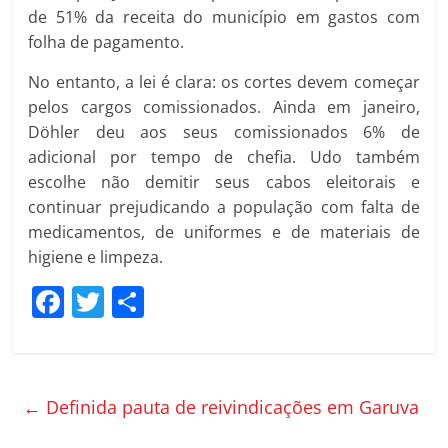
de 51% da receita do município em gastos com
folha de pagamento.
No entanto, a lei é clara: os cortes devem começar
pelos cargos comissionados. Ainda em janeiro,
Döhler deu aos seus comissionados 6% de
adicional por tempo de chefia. Udo também
escolhe não demitir seus cabos eleitorais e
continuar prejudicando a população com falta de
medicamentos, de uniformes e de materiais de
higiene e limpeza.
F
T
C
a
w
o
c
itt
m
e
er
p
←
Definida pauta de reivindicações em Garuva
b
ar