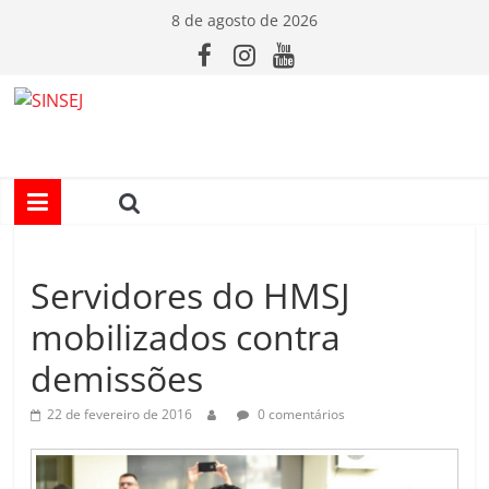
Pular
8 de agosto de 2026
para
o
conteúdo
S
I
N
Servidores do HMSJ
S
mobilizados contra
E
demissões
J
22 de fevereiro de 2016
0 comentários