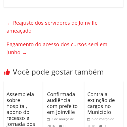
a
w
o
c
itt
m
e
er
p
←
Reajuste dos servidores de Joinville
b
ar
ameaçado
o
til
Pagamento do acesso dos cursos será em
o
h
junho
→
k
ar
Você pode gostar também
Assembleia
Confirmada
Contra a
sobre
audiência
extinção de
hospital,
com prefeito
cargos no
abono do
em Joinville
Município
recesso e
2 de março de
6 de março de
jornada dos
2016
0
2018
0