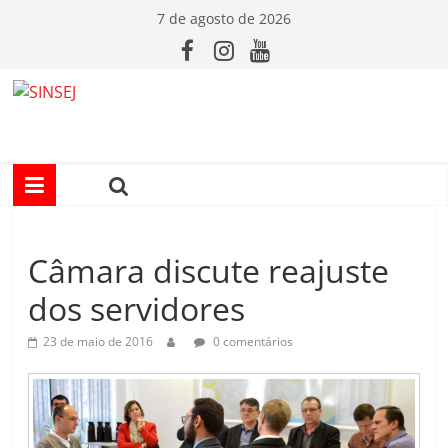
Pular
7 de agosto de 2026
para
o
conteúdo
S
I
N
Câmara discute reajuste
S
dos servidores
E
23 de maio de 2016
0 comentários
J