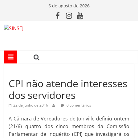
Pular
6 de agosto de 2026
para
o
conteúdo
S
I
N
CPI não atende interesses
S
dos servidores
E
22 de junho de 2016
0 comentários
J
A Câmara de Vereadores de Joinville definiu ontem
(21/6) quatro dos cinco membros da Comissão
Parlamentar de Inquérito (CPI) que investigará os