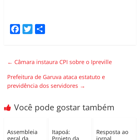
F
T
C
a
w
o
c
itt
m
e
er
p
←
Câmara instaura CPI sobre o Ipreville
b
ar
o
til
Prefeitura de Garuva ataca estatuto e
previdência dos servidores
→
o
h
k
ar
Você pode gostar também
Assembleia
Itapoá:
Resposta ao
geral da
Projeto da
jornal