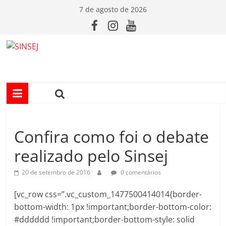
Pular
7 de agosto de 2026
para
o
conteúdo
S
I
N
Confira como foi o debate
S
realizado pelo Sinsej
E
20 de setembro de 2016
0 comentários
J
[vc_row css=”.vc_custom_1477500414014{border-
bottom-width: 1px !important;border-bottom-color:
#dddddd !important;border-bottom-style: solid