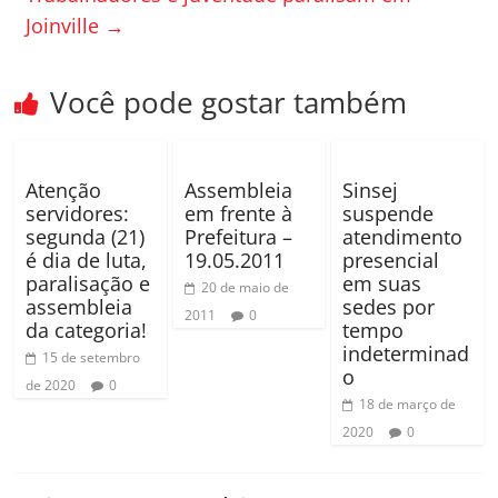
o
til
Joinville
→
o
h
k
ar
Você pode gostar também
Atenção
Assembleia
Sinsej
servidores:
em frente à
suspende
segunda (21)
Prefeitura –
atendimento
é dia de luta,
19.05.2011
presencial
paralisação e
em suas
20 de maio de
assembleia
sedes por
2011
0
da categoria!
tempo
indeterminad
15 de setembro
o
de 2020
0
18 de março de
2020
0