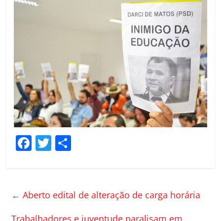
F
T
C
a
w
o
c
itt
m
e
er
p
←
Aberto edital de alteração de carga horária
b
ar
Trabalhadores e juventude paralisam em