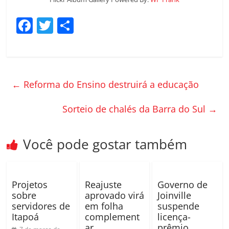
F
T
C
a
w
o
c
itt
m
e
er
p
←
Reforma do Ensino destruirá a educação
b
ar
o
til
Sorteio de chalés da Barra do Sul
→
o
h
k
ar
Você pode gostar também
Projetos
Reajuste
Governo de
sobre
aprovado virá
Joinville
servidores de
em folha
suspende
Itapoá
complement
licença-
ar
prêmio