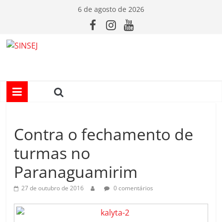
Pular
6 de agosto de 2026
para
o
conteúdo
S
I
N
Contra o fechamento de
S
turmas no
E
Paranaguamirim
J
27 de outubro de 2016
0 comentários