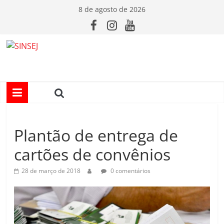
Pular
8 de agosto de 2026
para
o
conteúdo
S
I
N
Plantão de entrega de
S
cartões de convênios
E
28 de março de 2018
0 comentários
J