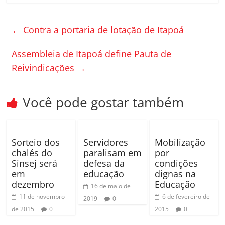
c
itt
m
e
er
p
←
Contra a portaria de lotação de Itapoá
b
ar
o
til
Assembleia de Itapoá define Pauta de
Reivindicações
→
o
h
k
ar
Você pode gostar também
Sorteio dos
Servidores
Mobilização
chalés do
paralisam em
por
Sinsej será
defesa da
condições
em
educação
dignas na
dezembro
Educação
16 de maio de
11 de novembro
6 de fevereiro de
2019
0
de 2015
0
2015
0