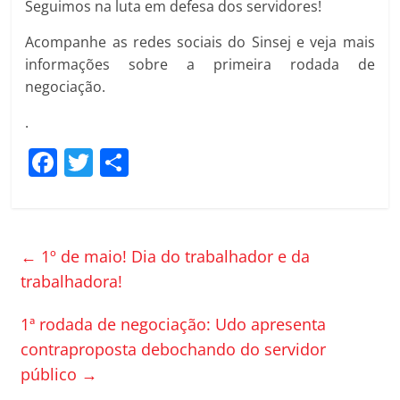
Seguimos na luta em defesa dos servidores!
Acompanhe as redes sociais do Sinsej e veja mais
informações sobre a primeira rodada de
negociação.
.
F
T
C
a
w
o
c
itt
m
e
er
p
←
1º de maio! Dia do trabalhador e da
b
ar
trabalhadora!
o
til
1ª rodada de negociação: Udo apresenta
o
h
contraproposta debochando do servidor
k
ar
público
→