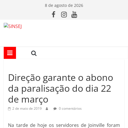
Pular
8 de agosto de 2026
para
o
conteúdo
S
I
N
Direção garante o abono
S
da paralisação do dia 22
E
de março
J
2 de maio de 2019
0 comentários
Na tarde de hoje os servidores de Joinville foram