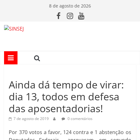
Pular
8 de agosto de 2026
para
o
conteúdo
S
I
N
Ainda dá tempo de virar:
S
dia 13, todos em defesa
E
das aposentadorias!
J
7 de agosto de 2019
0 comentários
Por 370 votos a favor, 124 contra e 1 abstenção os