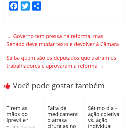
F
T
C
a
w
o
c
itt
m
e
er
p
←
Governo tem pressa na reforma, mas
b
ar
Senado deve mudar texto e devolver à Câmara
o
til
Saiba quem são os deputados que traíram os
o
h
trabalhadores e aprovaram a reforma
→
k
ar
Você pode gostar também
Tirem as
Falta de
Sétimo dia –
mãos do
medicament
ação coletiva
Ipreville*
o atrasa
vs. ação
cirurgias no
individual
10 de fevereiro