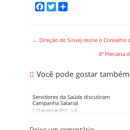
F
T
C
a
w
o
c
itt
m
e
er
p
←
Direção do Sinsej reúne o Conselho 
b
ar
o
til
8ª Plenária 
o
h
k
ar
Você pode gostar também
Servidores da Saúde discutiram
Campanha Salarial
15 de abril de 2013
0
Deixe um comentário