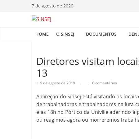
Pular
7 de agosto de 2026
para
o
S
conteúdo
HOME
O SINSEJ
DOCUMENTOS
DEN
I
N
Diretores visitam loca
13
S
9 de agosto de 2019
0 comentários
E
A direção do Sinsej está visitando os locai
de trabalhadoras e trabalhadores na luta c
J
e às 18h no Pórtico da Univille aderindo à 
ou reagimos agora ou morreremos trabalh