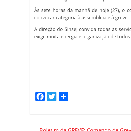
Às sete horas da manhã de hoje (27), o co
convocar categoria à assembleia e à greve.
A direção do Sinsej convida todas as serv
exige muita energia e organização de todos 
F
T
C
a
w
o
c
itt
m
e
er
p
←
Boletim da GREVE: Comando de Greve 