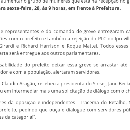
 aumentar o grupo de mulheres que está na recepção no ga
sexta-feira, 28, às 9 horas, em frente à Prefeitura.
 representantes e do comando de greve entregaram cart
es com o prefeito e também a rejeição do PLC do Ipreville
n Girardi e Richard Harrison e Roque Mattei. Todos es
carta será entregue aos outros parlamentares.
sabilidade do prefeito deixar essa greve se arrastar at
dor e com a população, alertaram servidores.
, Claudio Aragão, recebeu a presidenta do Sinsej, Jane B
em intermediar mais uma solicitação de diálogo com o ch
ares da oposição e independentes – Iracema do Retalho, 
 prefeito, pedindo que ouça e dialogue com servidores pú
s da categoria!”.