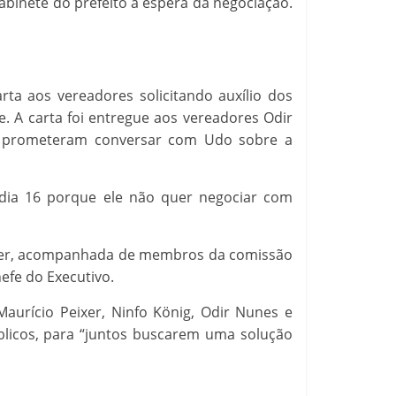
binete do prefeito à espera da negociação.
a aos vereadores solicitando auxílio dos
. A carta foi entregue aos vereadores Odir
ses prometeram conversar com Udo sobre a
é dia 16 porque ele não quer negociar com
ecker, acompanhada de membros da comissão
efe do Executivo.
Maurício Peixer, Ninfo König, Odir Nunes e
blicos, para “juntos buscarem uma solução