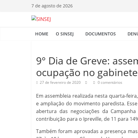
Pular
7 de agosto de 2026
para
o
S
conteúdo
HOME
O SINSEJ
DOCUMENTOS
DEN
I
N
9° Dia de Greve: asse
ocupação no gabinete 
S
27 de fevereiro de 2020
0 comentários
E
Em assembleia realizada nesta quarta-feira
e ampliação do movimento paredista. Esse 
J
abertura das negociações da Campanha s
contribuição para o Ipreville, de 11 para 14
Também foram aprovadas a presença massiva