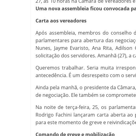
27, às 10 horas na Câmara de Vereadores e
Uma nova assembleia ficou convocada para 
Carta aos vereadores
Após assembleia, membros do conselho de
parlamentares para abertura das negociaçõ
Nunes, Jayme Evaristo, Ana Rita, Adilso
solicitação dos servidores. Amanhã (27), a 
Queremos trabalhar. Seria muita irrespon
antecedência. É um desrespeito com o servi
Ainda pela manhã, o presidente da Câmara
de negociação. Ele também se comprometeu 
Na noite de terça-feira, 25, os parlament
Rodrigo Fachini lançaram carta aberta ao
para este momento de greve e reivindicaçõe
Comando de greve e mobilização