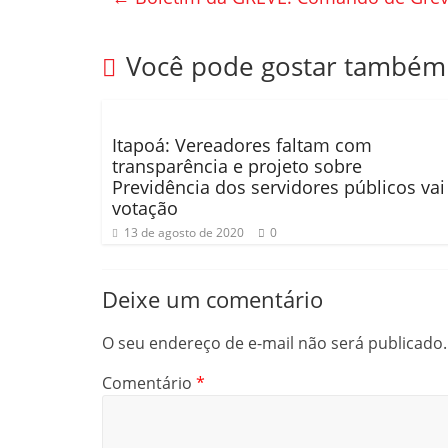
b
ar
o
til
Você pode gostar também
o
h
k
ar
Itapoá: Vereadores faltam com
transparência e projeto sobre
Previdência dos servidores públicos vai
votação
13 de agosto de 2020
0
Deixe um comentário
O seu endereço de e-mail não será publicado.
Comentário
*