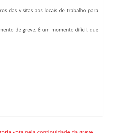
os das visitas aos locais de trabalho para
imento de greve. É um momento difícil, que
goria vota pela continuidade da greve
→