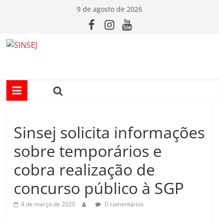
Pular
9 de agosto de 2026
para
o
conteúdo
S
I
N
Sinsej solicita informações
S
sobre temporários e
E
cobra realização de
concurso público à SGP
J
4 de março de 2020
0 comentários