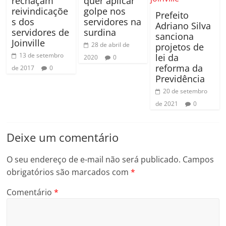
rechaçam
quer aplicar
reivindicaçõe
golpe nos
Prefeito
s dos
servidores na
Adriano Silva
servidores de
surdina
sanciona
Joinville
28 de abril de
projetos de
13 de setembro
lei da
2020
0
reforma da
de 2017
0
Previdência
20 de setembro
de 2021
0
Deixe um comentário
O seu endereço de e-mail não será publicado.
Campos
obrigatórios são marcados com
*
Comentário
*