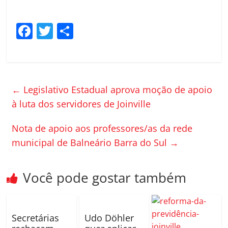
F
T
C
a
w
o
c
itt
m
e
er
p
←
Legislativo Estadual aprova moção de apoio
b
ar
à luta dos servidores de Joinville
o
til
o
h
Nota de apoio aos professores/as da rede
k
ar
municipal de Balneário Barra do Sul
→
Você pode gostar também
Secretárias
Udo Döhler