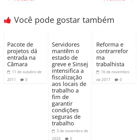
e
er
p
b
ar
Você pode gostar também
o
til
o
h
k
ar
Pacote de
Servidores
Reforma e
projetos dá
mantêm o
contrarrefor
entrada na
estado de
ma
Câmara
greve e Sinsej
trabalhista
intensifica a
11 de outubro de
16 de novembro
fiscalização
2011
0
de 2017
0
aos locais de
trabalho a
fim de
garantir
condições
seguras de
trabalho
3 de novembro de
2020
0