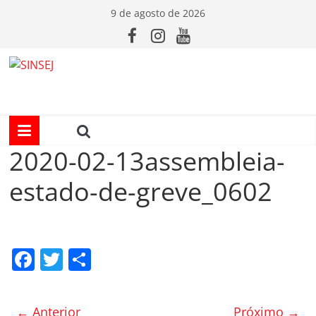
Pular
9 de agosto de 2026
para
o
conteúdo
S
I
N
2020-02-13assembleia-
estado-de-greve_0602
S
E
F
T
C
J
a
w
o
c
itt
m
← Anterior
Próximo →