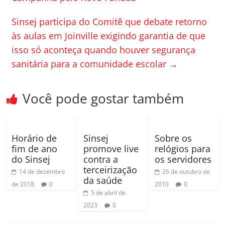
o
til
o
h
Sinsej participa do Comitê que debate retorno
k
ar
às aulas em Joinville exigindo garantia de que
isso só aconteça quando houver segurança
sanitária para a comunidade escolar
→
Você pode gostar também
Horário de
Sinsej
Sobre os
fim de ano
promove live
relógios para
do Sinsej
contra a
os servidores
terceirização
14 de dezembro
26 de outubro de
da saúde
de 2018
0
2010
0
5 de abril de
2023
0