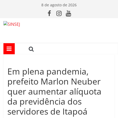
Pular
8 de agosto de 2026
para
o
conteúdo
S
I
N
Em plena pandemia,
S
prefeito Marlon Neuber
E
quer aumentar alíquota
da previdência dos
J
servidores de Itapoá