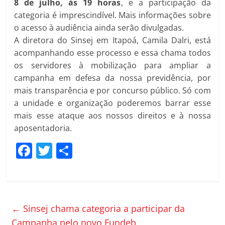
8 de julho, às 19 horas
, e a participação da
categoria é imprescindível. Mais informações sobre
o acesso à audiência ainda serão divulgadas.
A diretora do Sinsej em Itapoá, Camila Dalri, está
acompanhando esse processo e essa chama todos
os servidores à mobilização para ampliar a
campanha em defesa da nossa previdência, por
mais transparência e por concurso público. Só com
a unidade e organização poderemos barrar esse
mais esse ataque aos nossos direitos e à nossa
aposentadoria.
F
T
C
a
w
o
c
itt
m
e
er
p
←
Sinsej chama categoria a participar da
b
ar
Campanha pelo novo Fundeb