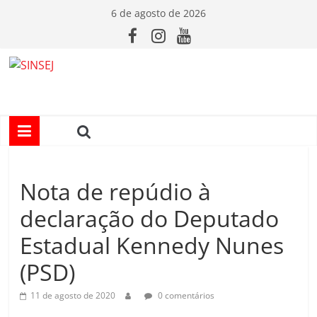
Pular
6 de agosto de 2026
para
o
conteúdo
S
I
N
Nota de repúdio à
S
declaração do Deputado
E
Estadual Kennedy Nunes
(PSD)
J
11 de agosto de 2020
0 comentários