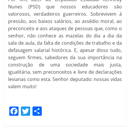
Nunes (PSD) que nossos educadores são
valorosos, verdadeiros guerreiros. Sobrevivem à
pressão, aos baixos salários, ao assédio moral, ao
preconceito e aos ataques de pessoas que, como o
senhor, não conhece as mazelas do dia a dia da
sala de aula, da falta de condições de trabalho e da
defasagem salarial histórica. E, apesar disso tudo,
seguem firmes, sabedores da sua importância na
construção de uma sociedade mais justa,
igualitária, sem preconceitos e livre de declarações
levianas como esta. Senhor deputado: nossas vidas
valem muito!
F
T
C
a
w
o
c
itt
m