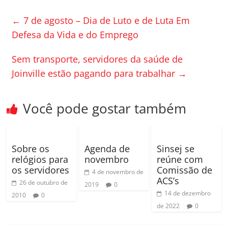
e
er
p
←
7 de agosto – Dia de Luto e de Luta Em
b
ar
Defesa da Vida e do Emprego
o
til
Sem transporte, servidores da saúde de
o
h
Joinville estão pagando para trabalhar
→
k
ar
Você pode gostar também
Sobre os
Agenda de
Sinsej se
relógios para
novembro
reúne com
os servidores
Comissão de
4 de novembro de
ACS’s
26 de outubro de
2019
0
14 de dezembro
2010
0
de 2022
0