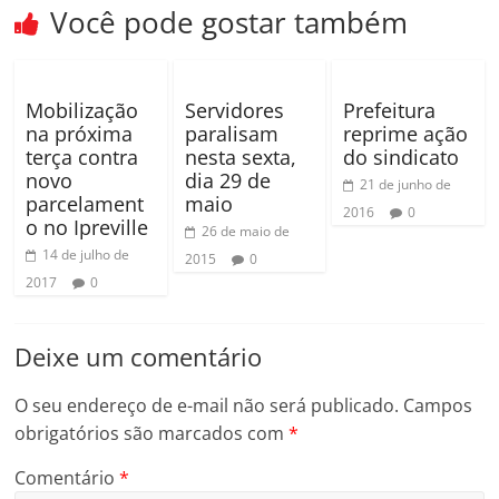
b
ar
Você pode gostar também
o
til
o
h
k
ar
Mobilização
Servidores
Prefeitura
na próxima
paralisam
reprime ação
terça contra
nesta sexta,
do sindicato
novo
dia 29 de
21 de junho de
parcelament
maio
2016
0
o no Ipreville
26 de maio de
14 de julho de
2015
0
2017
0
Deixe um comentário
O seu endereço de e-mail não será publicado.
Campos
obrigatórios são marcados com
*
Comentário
*