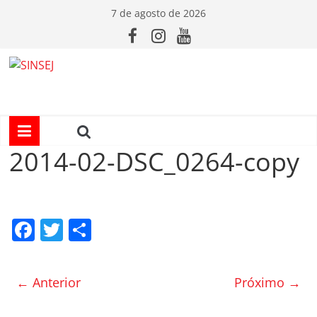
Pular
7 de agosto de 2026
para
o
conteúdo
S
I
N
2014-02-DSC_0264-copy
S
F
T
C
E
a
w
o
J
c
itt
m
← Anterior
Próximo →
e
er
p