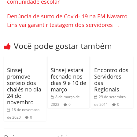
o
til
comunidade escolar
o
h
Denúncia de surto de Covid- 19 na EM Navarro
k
ar
Lins vai garantir testagem dos servidores
→
Você pode gostar também
Sinsej
Sinsej estará
Encontro dos
promove
fechado nos
Servidores
sorteio dos
dias 9 e 10 de
das
chalés no dia
março
Regionais
24 de
8 de março de
29 de setembro
novembro
2023
0
de 2011
0
18 de novembro
de 2020
0