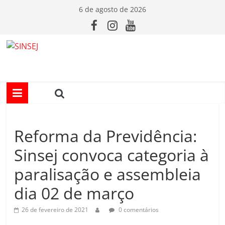
Pular
6 de agosto de 2026
para
o
conteúdo
S
I
N
Reforma da Previdência:
S
Sinsej convoca categoria à
E
paralisação e assembleia
dia 02 de março
J
26 de fevereiro de 2021
0 comentários