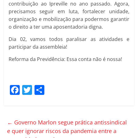
contribuição ao Ipreville no ano passado. Agora,
precisamos seguir em luta, fortalecer unidade,
organização e mobilização para podermos garantir
o direito a ter uma aposentadoria digna.
Dia 02, vamos todos paralisar as atividades e
participar da assembleia!
Reforma da Previdência: Essa conta não é nossa!
F
T
C
a
w
o
c
itt
m
e
er
p
←
Governo Marlon segue prática antissindical
b
ar
e quer ignorar riscos da pandemia entre a