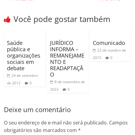
e
er
p
b
ar
Você pode gostar também
o
til
o
h
k
ar
Saúde
JURÍDICO
Comunicado
pública e
INFORMA –
22 de outubro de
organizações
REMANEJAME
2015
0
sociais em
NTO E
debate
READAPTAÇÃ
O
24 de setembro
8 de novembro de
de 2012
0
2023
0
Deixe um comentário
O seu endereço de e-mail não será publicado.
Campos
obrigatórios são marcados com
*