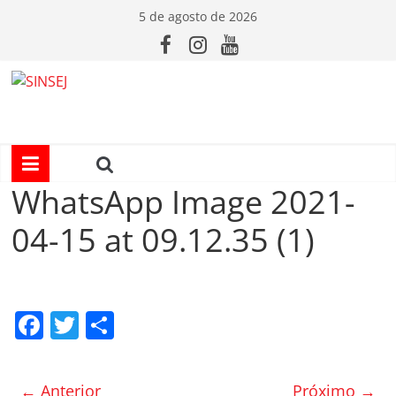
Pular
5 de agosto de 2026
para
o
conteúdo
S
I
N
WhatsApp Image 2021-
04-15 at 09.12.35 (1)
S
E
F
T
C
J
a
w
o
c
itt
m
← Anterior
Próximo →