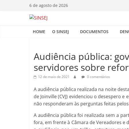
Pular
6 de agosto de 2026
para
o
S
conteúdo
HOME
O SINSEJ
DOCUMENTOS
DEN
I
N
Audiência pública: g
servidores sobre refor
S
12 de maio de 2021
0 comentários
E
A audiência pública realizada na noite dest
de Joinville (CVJ) evidenciou o desespero e
J
não responderam às perguntas feitas pelos
A audiência pública foi realizada sem a pa
fora, em frente à Câmara de Vereadores e 