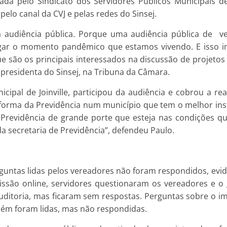
a pelo Sindicato dos Servidores Públicos Municipais de J
 pelo canal da CVJ e pelas redes do Sinsej.
 audiência pública. Porque uma audiência pública de v
ar o momento pandêmico que estamos vivendo. E isso impo
ue são os principais interessados na discussão de projetos 
 presidenta do Sinsej, na Tribuna da Câmara.
unicipal de Joinville, participou da audiência e cobrou a 
orma da Previdência num município que tem o melhor inst
evidência de grande porte que esteja nas condições que 
a secretaria de Previdência”, defendeu Paulo.
untas lidas pelos vereadores não foram respondidos, evide
issão online, servidores questionaram os vereadores e o 
 auditoria, mas ficaram sem respostas. Perguntas sobre o 
bém foram lidas, mas não respondidas.