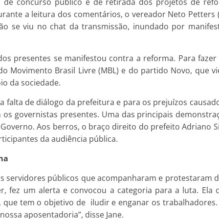
de concurso público e de retirada dos projetos de refo
rante a leitura dos comentários, o vereador Neto Petters
ão se viu no chat da transmissão, inundado por manifest
os presentes se manifestou contra a reforma. Para fazer
do Movimento Brasil Livre (MBL) e do partido Novo, que vi
io da sociedade.
 falta de diálogo da prefeitura e para os prejuízos causa
os governistas presentes. Uma das principais demonstraç
e Governo. Aos berros, o braço direito do prefeito Adriano S
articipantes da audiência pública.
rma
 os servidores públicos que acompanharam e protestaram d
cker, fez um alerta e convocou a categoria para a luta. E
 que tem o objetivo de iludir e enganar os trabalhadores
nossa aposentadoria”, disse Jane.