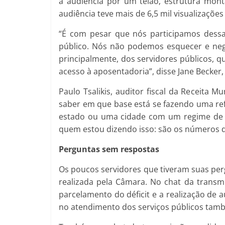
a audiência por um telão, estrutura montad
audiência teve mais de 6,5 mil visualizações
“É com pesar que nós participamos dessa
público. Nós não podemos esquecer e neg
principalmente, dos servidores públicos, q
acesso à aposentadoria”, disse Jane Becker,
Paulo Tsalikis, auditor fiscal da Receita M
saber em que base está se fazendo uma ref
estado ou uma cidade com um regime de Pr
quem estou dizendo isso: são os números d
Perguntas sem respostas
Os poucos servidores que tiveram suas perg
realizada pela Câmara. No chat da transm
parcelamento do déficit e a realização de
no atendimento dos serviços públicos tam