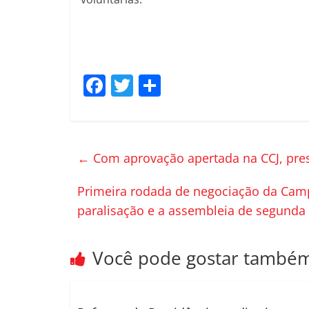
F
T
C
a
w
o
c
itt
m
e
er
p
←
Com aprovação apertada na CCJ, pres
b
ar
o
til
Primeira rodada de negociação da Camp
paralisação e a assembleia de segunda
o
h
k
ar
Você pode gostar també