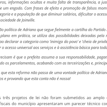
s, informações ocultas e muita falta de transparência, a just
e um engodo. Com frases de efeito e promoção de falsos mome
oria e a população de que diminuir salários, dificultar o acesso
ociedade de Joinville.
ão política de Adriano que segue fielmente a cartilha do Partid
u plano em prática, se utiliza das possibilidades deixadas pel
declarar a categoria como ‘inimiga do povo’ e ‘cheia de privilé
 acesso universal aos serviços e à assistência básica para tod
precisam é que o prefeito assuma a sua responsabilidade, paga
ando os parcelamentos, acabando com as terceirizações e, princ
que esta reforma não passa de uma vontade política de Adria
os e provando que esta conta não é nossa!
s três projetos de lei não foram submetidos ao amplo
fiscais do município apresentaram um parecer técnico com