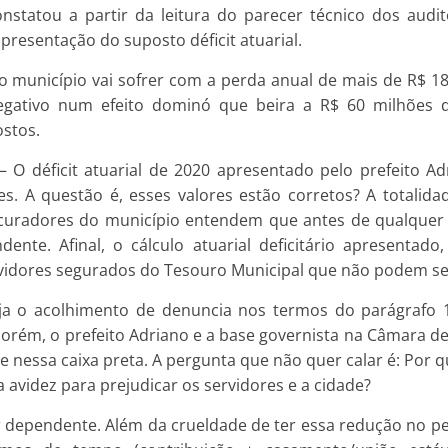
constatou a partir da leitura do parecer técnico dos aud
apresentação do suposto déficit atuarial.
o município vai sofrer com a perda anual de mais de R$ 18
egativo num efeito dominó que beira a R$ 60 milhões
stos.
– O déficit atuarial de 2020 apresentado pelo prefeito Ad
. A questão é, esses valores estão corretos? A totalidad
ocuradores do município entendem que antes de qualquer a
dente. Afinal, o cálculo atuarial deficitário apresentado
rvidores segurados do Tesouro Municipal que não podem ser
seja o acolhimento de denuncia nos termos do parágrafo 1
. Porém, o prefeito Adriano e a base governista na Câmara d
de nessa caixa preta. A pergunta que não quer calar é: Por 
a avidez para prejudicar os servidores e a cidade?
 dependente. Além da crueldade de ter essa redução no p