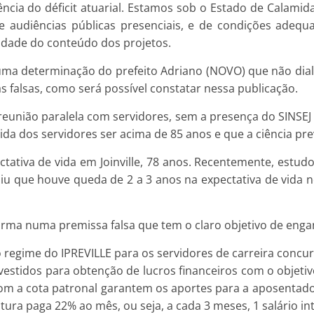
istência do déficit atuarial. Estamos sob o Estado de Calam
 de audiências públicas presenciais, e de condições adequ
idade do conteúdo dos projetos.
uma determinação do prefeito Adriano (NOVO) que não dia
s falsas, como será possível constatar nessa publicação.
eunião paralela com servidores, sem a presença do SINSEJ 
ida dos servidores ser acima de 85 anos e que a ciência pr
ativa de vida em Joinville, 78 anos. Recentemente, estud
iu que houve queda de 2 a 3 anos na expectativa de vida n
orma numa premissa falsa que tem o claro objetivo de engan
 regime do IPREVILLE para os servidores de carreira concurs
nvestidos para obtenção de lucros financeiros com o objeti
com a cota patronal garantem os aportes para a aposentado
ura paga 22% ao mês, ou seja, a cada 3 meses, 1 salário int