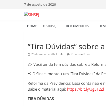
Pular
7 de agosto de 2026
para
o
S
conteúdo
HOME
O SINSEJ
DOCUMENTOS
DEN
I
N
“Tira Dúvidas” sobre 
26 de maio de 2021
0 comentários
S
👉 Você ainda tem dúvidas sobre a Reforma d
E
📲 O Sinsej montou um “Tira Dúvidas” da R
J
Reforma da Previdência: Essa conta não é n
Baixe o material aqui:
https://bit.ly/3g312Zl
TIRA DÚVIDAS