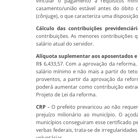
vincular o pagamento a requisitos mí
casamento/união estável antes do óbito 
(cônjuge), o que caracteriza uma disposiç
Cálculo das contribuições previdenciári
contribuições. As menores contribuições q
salário atual do servidor.
Alíquota suplementar aos aposentados e
R$ 6,433,57. Com a aprovação da reforma,
salário mínimo e não mais a partir do teto
proventos, a partir da aprovação da refo
poderá aumentar como contribuição extrao
Projeto de Lei da reforma.
CRP
– O prefeito prevaricou ao não requere
prejuízo milionário ao município. O açoda
municípios conseguiram esse certificado pe
verbas federais, trata-se de irregularidade
voluntárias.