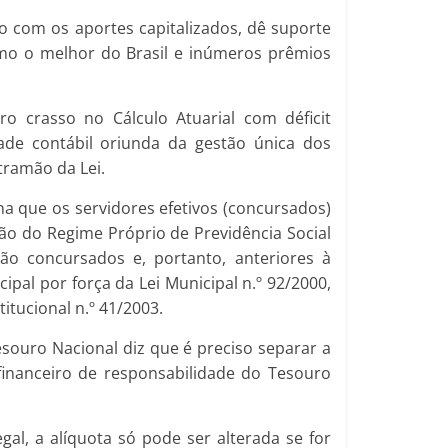
do com os aportes capitalizados, dê suporte
omo o melhor do Brasil e inúmeros prêmios
o crasso no Cálculo Atuarial com déficit
e contábil oriunda da gestão única dos
tramão da Lei.
na que os servidores efetivos (concursados)
ção do Regime Próprio de Previdência Social
ão concursados e, portanto, anteriores à
pal por força da Lei Municipal n.º 92/2000,
itucional n.º 41/2003.
esouro Nacional diz que é preciso separar a
 financeiro de responsabilidade do Tesouro
al, a alíquota só pode ser alterada se for