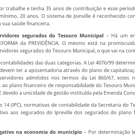
or trabalhe e tenha 35 anos de contribuição e esse perío
 mínimo, 20 anos. O sistema de Joinville é reconhecido c
 sua saúde financeira.
ervidores segurados do Tesouro Municipal
– Há um err
FORMA da PREVIDÊNCIA. O mesmo está na promiscuidad
rvidores segurados do Tesouro Municipal, o que vai na con
 contabilidades das duas categorias. A Lei 4076/99 determi
, devem ter a aposentadoria através do plano de capitaliza
servidores admitidos nos termos da Lei 860/67, estes n
 ao plano financeiro de responsabilidade do Tesouro Munici
 devido a unicidade de gestão instituída pela Emenda Const
14 (IPC), normativas de contabilidade da Secretaria do T
ativo aos segurados do Ipreville dos segurados do plano
egativo na economia do município
– Por determinação leg