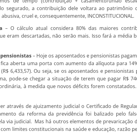
nimos de tempo (contribuição + casamento/união est
do segurado, a contribuição dele voltara ao patrimônio 
ão abusiva, cruel e, consequentemente, INCONSTITUCIONAL.
a
– O cálculo atual considera 80% das maiores contri
ue eram descartadas, não serão mais. Isso fará a média b
 pensionistas
– Hoje os aposentados e pensionistas pagam
 fica aberta uma porta com aumento da alíquota para 14%
 (R$ 6,433,57). Ou seja, se os aposentados e pensionista
rma, pode-se chegar a situação de terem que pagar R$ 746
rdinária, à medida que novos déficits forem constatados.
r através de ajuizamento judicial o Certificado de Regular
mento da reforma da previdência foi balizado pelo falso
la via judicial. Mas há outros elementos de prevaricação d
s com limites constitucionais na saúde e educação, razão p