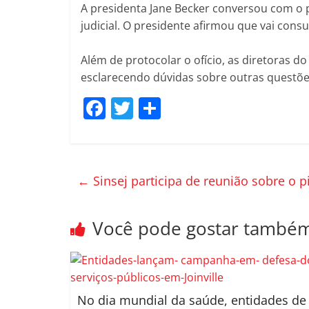
A presidenta Jane Becker conversou com o p
judicial. O presidente afirmou que vai consul
Além de protocolar o ofício, as diretoras 
esclarecendo dúvidas sobre outras questões
F
T
C
a
w
o
c
itt
m
e
er
p
←
Sinsej participa de reunião sobre o 
b
ar
o
til
Você pode gostar també
o
h
k
ar
No dia mundial da saúde, entidades de