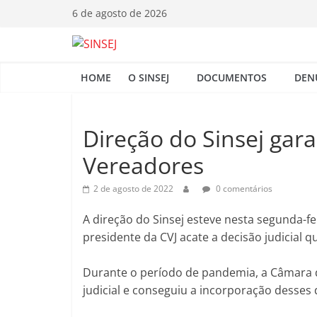
Pular
6 de agosto de 2026
para
o
S
conteúdo
HOME
O SINSEJ
DOCUMENTOS
DEN
I
N
Direção do Sinsej gara
Vereadores
S
2 de agosto de 2022
0 comentários
E
A direção do Sinsej esteve nesta segunda-fei
presidente da CVJ acate a decisão judicial 
J
Durante o período de pandemia, a Câmara de
judicial e conseguiu a incorporação desses 