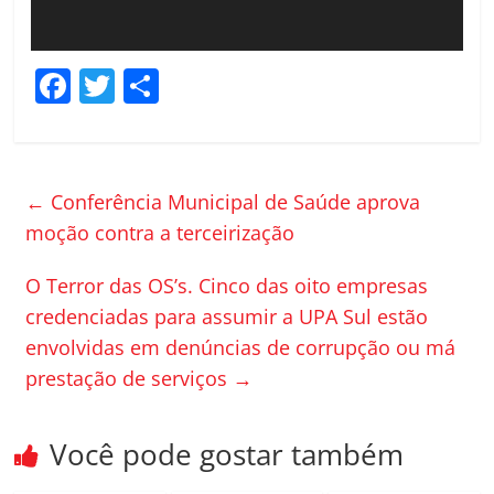
F
T
C
a
w
o
c
itt
m
e
er
p
←
Conferência Municipal de Saúde aprova
b
ar
moção contra a terceirização
o
til
O Terror das OS’s. Cinco das oito empresas
o
h
credenciadas para assumir a UPA Sul estão
k
ar
envolvidas em denúncias de corrupção ou má
prestação de serviços
→
Você pode gostar também