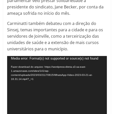
parlamentar veio prestar solidariedade a
presidente do sindicato, Jane Becker, por conta da
ameaça sofrida no início do mês.
Carminatti também debateu com a direção do
Sinsej, temas importantes para a cidade e para os
servidores de Joinville, como a terceirização das
unidades de saúde e a extensão de mais cursos
universitários para o município.
Tocador
Media error: Format(s) not supported or source(s) not found
de
Fazer download do arquivo: https://wordpress-direta.s3.sa-east-
vídeo
1.amazonaws.com/sites/141/wp-
content/uploads/2023/03/21170815/WhatsApp-Video-2023-03-21-at-
16.31.14.mp4?_=1