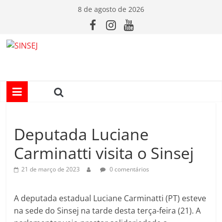
Pular
8 de agosto de 2026
para
o
conteúdo
S
I
N
Deputada Luciane
S
Carminatti visita o Sinsej
E
21 de março de 2023
0 comentários
J
A deputada estadual Luciane Carminatti (PT) esteve
na sede do Sinsej na tarde desta terça-feira (21). A