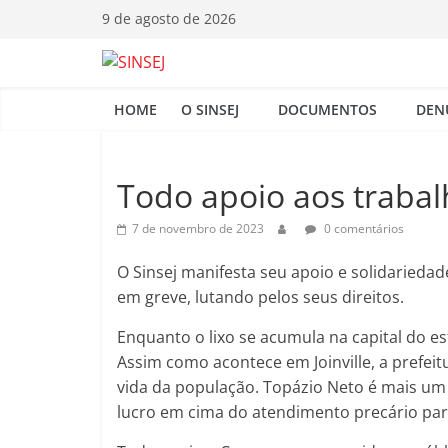
Pular
9 de agosto de 2026
para
o
S
conteúdo
HOME
O SINSEJ
DOCUMENTOS
DEN
I
N
Todo apoio aos traba
7 de novembro de 2023
0 comentários
S
O Sinsej manifesta seu apoio e solidarieda
E
em greve, lutando pelos seus direitos.
Enquanto o lixo se acumula na capital do e
J
Assim como acontece em Joinville, a prefeit
vida da população. Topázio Neto é mais um
lucro em cima do atendimento precário par