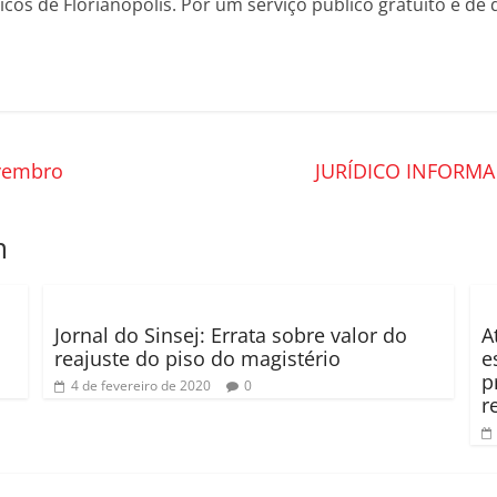
os de Florianópolis. Por um serviço público gratuito e de 
ovembro
JURÍDICO INFORM
m
Jornal do Sinsej: Errata sobre valor do
A
reajuste do piso do magistério
e
p
4 de fevereiro de 2020
0
r