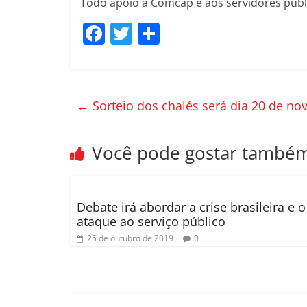
Todo apoio a Comcap e aos servidores públic
F
T
C
a
w
o
c
itt
m
e
er
p
←
Sorteio dos chalés será dia 20 de n
b
ar
o
til
Você pode gostar també
o
h
k
ar
Debate irá abordar a crise brasileira e o
ataque ao serviço público
25 de outubro de 2019
0