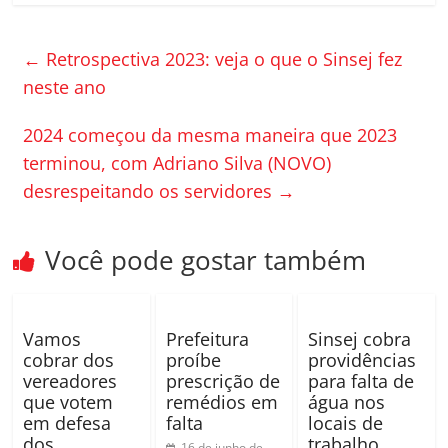
c
itt
m
e
er
p
←
Retrospectiva 2023: veja o que o Sinsej fez
b
ar
neste ano
o
til
2024 começou da mesma maneira que 2023
o
h
terminou, com Adriano Silva (NOVO)
k
ar
desrespeitando os servidores
→
Você pode gostar também
Vamos
Prefeitura
Sinsej cobra
cobrar dos
proíbe
providências
vereadores
prescrição de
para falta de
que votem
remédios em
água nos
em defesa
falta
locais de
dos
trabalho
16 de junho de