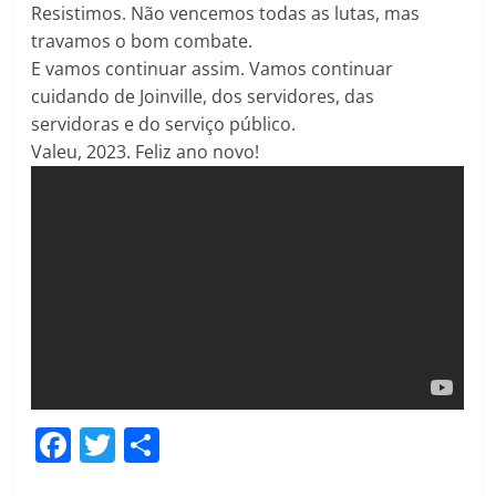
Resistimos. Não vencemos todas as lutas, mas
travamos o bom combate.
E vamos continuar assim. Vamos continuar
cuidando de Joinville, dos servidores, das
servidoras e do serviço público.
Valeu, 2023. Feliz ano novo!
F
T
C
a
w
o