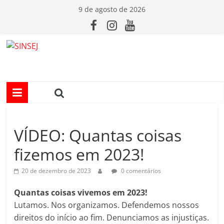
Pular
9 de agosto de 2026
para
o
conteúdo
S
I
N
VÍDEO: Quantas coisas
S
fizemos em 2023!
E
20 de dezembro de 2023
0 comentários
J
Quantas coisas vivemos em 2023!
Lutamos. Nos organizamos. Defendemos nossos
direitos do início ao fim. Denunciamos as injustiças.