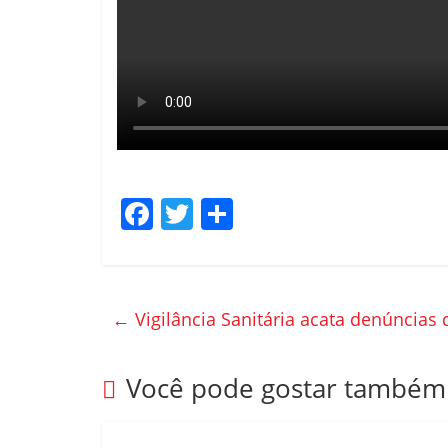
F
T
C
a
w
o
c
itt
m
e
er
p
←
Vigilância Sanitária acata denúncias
b
ar
o
til
Você pode gostar também
o
h
k
ar