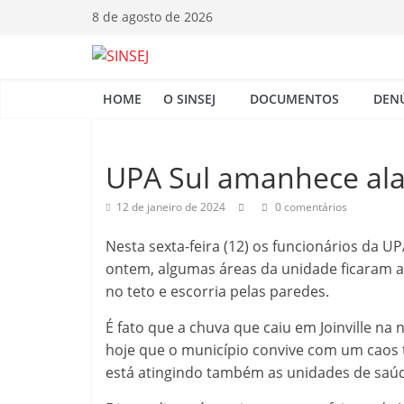
Pular
8 de agosto de 2026
para
o
S
conteúdo
HOME
O SINSEJ
DOCUMENTOS
DEN
I
N
UPA Sul amanhece ala
12 de janeiro de 2024
0 comentários
S
Nesta sexta-feira (12) os funcionários da 
E
ontem, algumas áreas da unidade ficaram a
no teto e escorria pelas paredes.
J
É fato que a chuva que caiu em Joinville na 
hoje que o município convive com um caos 
está atingindo também as unidades de saú