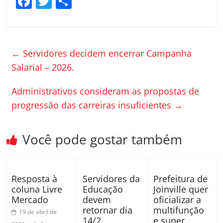
F
T
C
a
w
o
c
itt
m
e
er
p
←
Servidores decidem encerrar Campanha
b
ar
Salarial – 2026.
o
til
Administrativos consideram as propostas de
o
h
progressão das carreiras insuficientes
→
k
ar
Você pode gostar também
Resposta à
Servidores da
Prefeitura de
coluna Livre
Educação
Joinville quer
Mercado
devem
oficializar a
retornar dia
multifunção
19 de abril de
14/2
e super