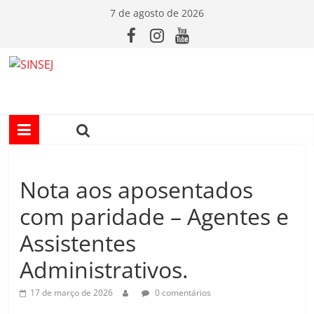
Pular
7 de agosto de 2026
para
o
conteúdo
S
I
N
Nota aos aposentados
S
com paridade – Agentes e
E
Assistentes
Administrativos.
J
17 de março de 2026
0 comentários