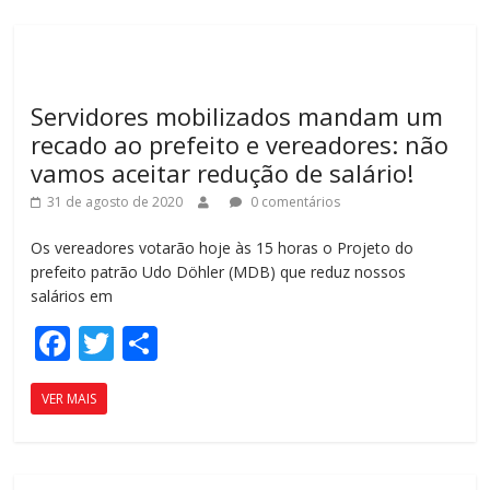
o
ar
o
til
k
h
Servidores mobilizados mandam um
ar
recado ao prefeito e vereadores: não
vamos aceitar redução de salário!
31 de agosto de 2020
0 comentários
Os vereadores votarão hoje às 15 horas o Projeto do
prefeito patrão Udo Döhler (MDB) que reduz nossos
salários em
F
T
C
ac
w
o
VER MAIS
e
itt
m
b
er
p
o
ar