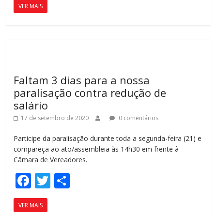
VER MAIS
e
itt
m
b
er
p
o
ar
o
til
k
h
Faltam 3 dias para a nossa
ar
paralisação contra redução de
salário
17 de setembro de 2020
0 comentários
Participe da paralisação durante toda a segunda-feira (21) e
compareça ao ato/assembleia às 14h30 em frente à
Câmara de Vereadores.
F
T
C
ac
w
o
VER MAIS
e
itt
m