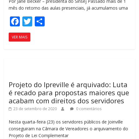
Por Jane Becker – presidenta do Sinsej Passado mais de 1
mês do retorno das aulas presenciais, já acumulamos uma
F
T
C
ac
w
o
VER MAIS
e
itt
m
b
er
p
o
ar
o
til
k
h
Projeto do Ipreville é arquivado: Luta
ar
é recado para propostas maiores que
acabam com direitos dos servidores
23 de setembro de 2020
0 comentários
Nesta quarta-feira (23) os servidores públicos de Joinville
conseguiram na Câmara de Vereadores o arquivamento do
Projeto de Lei Complementar