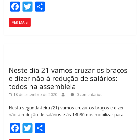
F
T
C
ac
w
o
VER MAIS
e
itt
m
b
er
p
o
ar
o
til
k
h
Neste dia 21 vamos cruzar os braços
ar
e dizer não à redução de salários:
todos na assembleia
18 de setembro de 2020
0 comentários
Nesta segunda-feira (21) vamos cruzar os braços e dizer
não à redução de salários e às 14h30 nos mobilizar para
F
T
C
ac
w
o