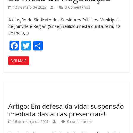
12 de maio de 2022
3 Comentários
A direção do Sindicato dos Servidores Públicos Municipais
de Joinville e Região (Sinsej) realizou nesta quinta-feira, 12
de maio, a
F
T
C
ac
w
o
VER MAIS
e
itt
m
b
er
p
o
ar
o
til
k
h
Artigo: Em defesa da vida: suspensão
ar
imediata das aulas presenciais!
16 de março de 2021
0 comentários