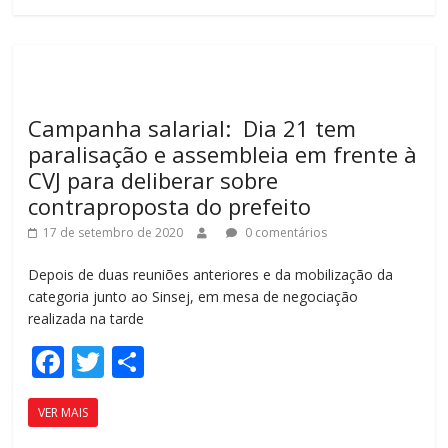
b
er
p
o
ar
o
til
k
h
Campanha salarial: Dia 21 tem
ar
paralisação e assembleia em frente à
CVJ para deliberar sobre
contraproposta do prefeito
17 de setembro de 2020
0 comentários
Depois de duas reuniões anteriores e da mobilização da
categoria junto ao Sinsej, em mesa de negociação
realizada na tarde
F
T
C
ac
w
o
VER MAIS
e
itt
m