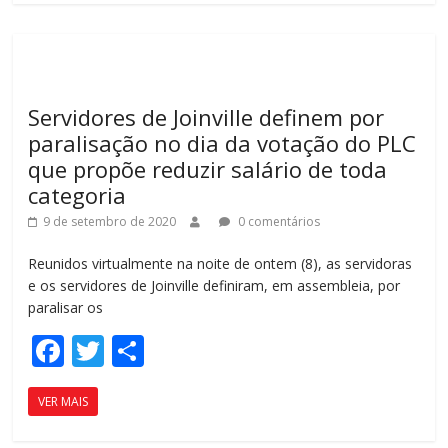
b
er
p
o
ar
o
til
k
h
Servidores de Joinville definem por
ar
paralisação no dia da votação do PLC
que propõe reduzir salário de toda
categoria
9 de setembro de 2020
0 comentários
Reunidos virtualmente na noite de ontem (8), as servidoras
e os servidores de Joinville definiram, em assembleia, por
paralisar os
F
T
C
ac
w
o
VER MAIS
e
itt
m
b
er
p