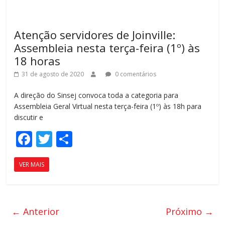
o
til
k
h
Atenção servidores de Joinville:
ar
Assembleia nesta terça-feira (1º) às
18 horas
31 de agosto de 2020
0 comentários
A direção do Sinsej convoca toda a categoria para
Assembleia Geral Virtual nesta terça-feira (1º) às 18h para
discutir e
F
T
C
ac
w
o
VER MAIS
e
itt
m
b
er
p
o
ar
← Anterior
Próximo →
o
til