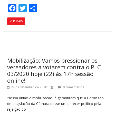
F
T
C
ac
w
o
VER MAIS
e
itt
m
b
er
p
o
ar
o
til
k
h
Mobilização: Vamos pressionar os
ar
vereadores a votarem contra o PLC
03/2020 hoje (22) às 17h sessão
online!
22 de setembro de 2020
0 comentários
Nossa união e mobilização já garantiram que a Comissão
de Legislação da Câmara desse um parecer político pela
rejeição do