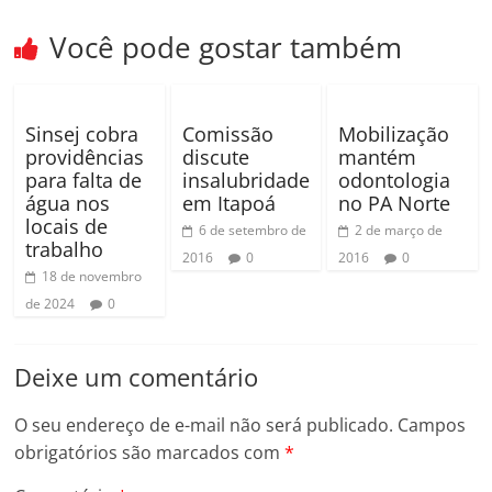
Você pode gostar também
Sinsej cobra
Comissão
Mobilização
providências
discute
mantém
para falta de
insalubridade
odontologia
água nos
em Itapoá
no PA Norte
locais de
6 de setembro de
2 de março de
trabalho
2016
0
2016
0
18 de novembro
de 2024
0
Deixe um comentário
O seu endereço de e-mail não será publicado.
Campos
obrigatórios são marcados com
*