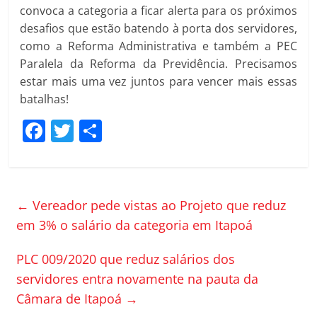
convoca a categoria a ficar alerta para os próximos
desafios que estão batendo à porta dos servidores,
como a Reforma Administrativa e também a PEC
Paralela da Reforma da Previdência. Precisamos
estar mais uma vez juntos para vencer mais essas
batalhas!
F
T
C
a
w
o
c
itt
m
e
er
p
←
Vereador pede vistas ao Projeto que reduz
b
ar
em 3% o salário da categoria em Itapoá
o
til
PLC 009/2020 que reduz salários dos
o
h
servidores entra novamente na pauta da
k
ar
Câmara de Itapoá
→