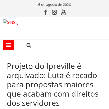
Pular
6 de agosto de 2026
para
o
conteúdo
S
I
N
Projeto do Ipreville é
S
arquivado: Luta é recado
E
para propostas maiores
que acabam com direitos
J
dos servidores