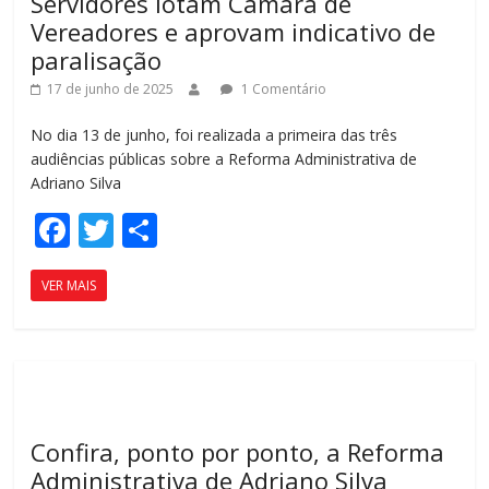
Servidores lotam Câmara de
ar
Vereadores e aprovam indicativo de
paralisação
17 de junho de 2025
1 Comentário
No dia 13 de junho, foi realizada a primeira das três
audiências públicas sobre a Reforma Administrativa de
Adriano Silva
F
T
C
ac
w
o
VER MAIS
e
itt
m
b
er
p
o
ar
o
til
k
h
Confira, ponto por ponto, a Reforma
ar
Administrativa de Adriano Silva