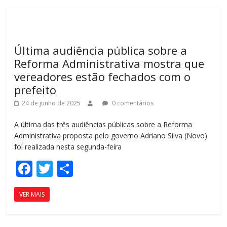
o
ar
o
til
k
h
Última audiência pública sobre a
ar
Reforma Administrativa mostra que
vereadores estão fechados com o
prefeito
24 de junho de 2025
0 comentários
A última das três audiências públicas sobre a Reforma
Administrativa proposta pelo governo Adriano Silva (Novo)
foi realizada nesta segunda-feira
F
T
C
ac
w
o
VER MAIS
e
itt
m
b
er
p