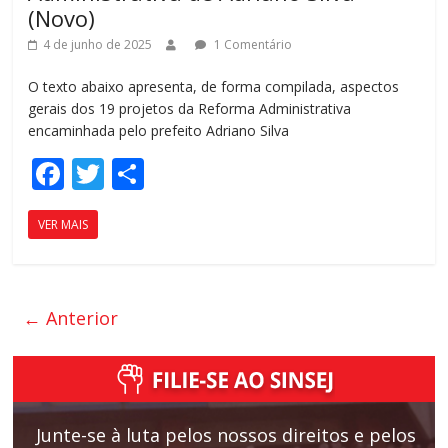
(Novo)
4 de junho de 2025
1 Comentário
O texto abaixo apresenta, de forma compilada, aspectos
gerais dos 19 projetos da Reforma Administrativa
encaminhada pelo prefeito Adriano Silva
F
T
C
ac
w
o
VER MAIS
e
itt
m
b
er
p
o
ar
← Anterior
o
til
k
h
ar
Junte-se à luta pelos nossos direitos e pelos