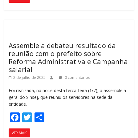
e
itt
m
b
er
p
o
ar
o
til
k
h
Assembleia debateu resultado da
ar
reunião com o prefeito sobre
Reforma Administrativa e Campanha
salarial
2 de julho de 2025
0 comentários
Foi realizada, na noite desta terça-feira (1/7), a assembleia
geral do Sinsej, que reuniu os servidores na sede da
entidade.
F
T
C
ac
w
o
VER MAIS
e
itt
m