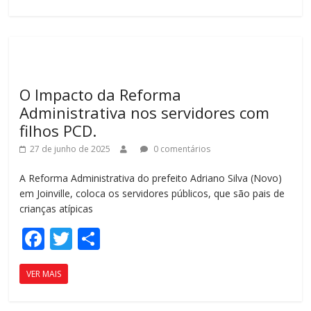
b
er
p
o
ar
o
til
k
h
O Impacto da Reforma
ar
Administrativa nos servidores com
filhos PCD.
27 de junho de 2025
0 comentários
A Reforma Administrativa do prefeito Adriano Silva (Novo)
em Joinville, coloca os servidores públicos, que são pais de
crianças atípicas
F
T
C
ac
w
o
VER MAIS
e
itt
m
b
er
p