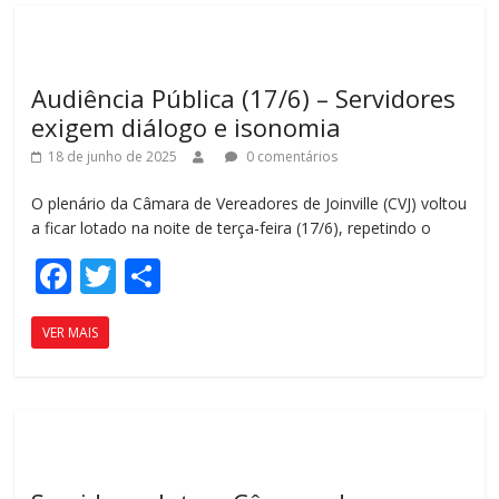
o
ar
o
til
k
h
Audiência Pública (17/6) – Servidores
ar
exigem diálogo e isonomia
18 de junho de 2025
0 comentários
O plenário da Câmara de Vereadores de Joinville (CVJ) voltou
a ficar lotado na noite de terça-feira (17/6), repetindo o
F
T
C
ac
w
o
VER MAIS
e
itt
m
b
er
p
o
ar
o
til
k
h