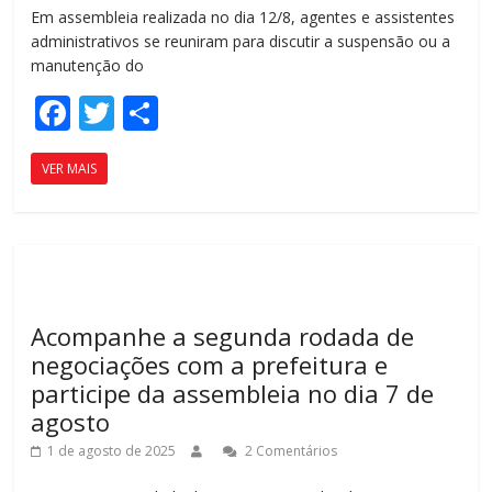
Em assembleia realizada no dia 12/8, agentes e assistentes
administrativos se reuniram para discutir a suspensão ou a
manutenção do
F
T
C
ac
w
o
VER MAIS
e
itt
m
b
er
p
o
ar
o
til
k
h
Acompanhe a segunda rodada de
ar
negociações com a prefeitura e
participe da assembleia no dia 7 de
agosto
1 de agosto de 2025
2 Comentários