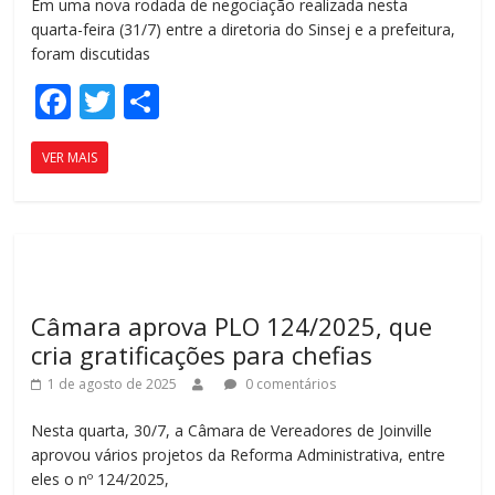
Em uma nova rodada de negociação realizada nesta
quarta-feira (31/7) entre a diretoria do Sinsej e a prefeitura,
foram discutidas
F
T
C
ac
w
o
VER MAIS
e
itt
m
b
er
p
o
ar
o
til
k
h
Câmara aprova PLO 124/2025, que
ar
cria gratificações para chefias
1 de agosto de 2025
0 comentários
Nesta quarta, 30/7, a Câmara de Vereadores de Joinville
aprovou vários projetos da Reforma Administrativa, entre
eles o nº 124/2025,