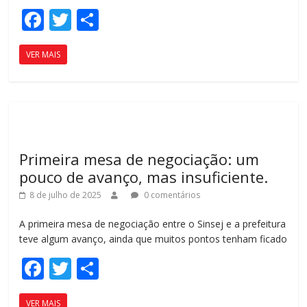
F
T
C
ac
w
o
VER MAIS
e
itt
m
b
er
p
o
ar
o
til
k
h
Primeira mesa de negociação: um
ar
pouco de avanço, mas insuficiente.
8 de julho de 2025
0 comentários
A primeira mesa de negociação entre o Sinsej e a prefeitura
teve algum avanço, ainda que muitos pontos tenham ficado
F
T
C
ac
w
o
VER MAIS