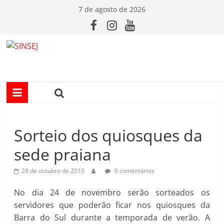
Pular
7 de agosto de 2026
para
o
conteúdo
S
I
N
Sorteio dos quiosques da
S
sede praiana
E
28 de outubro de 2010
0 comentários
J
No dia 24 de novembro serão sorteados os
servidores que poderão ficar nos quiosques da
Barra do Sul durante a temporada de verão. A