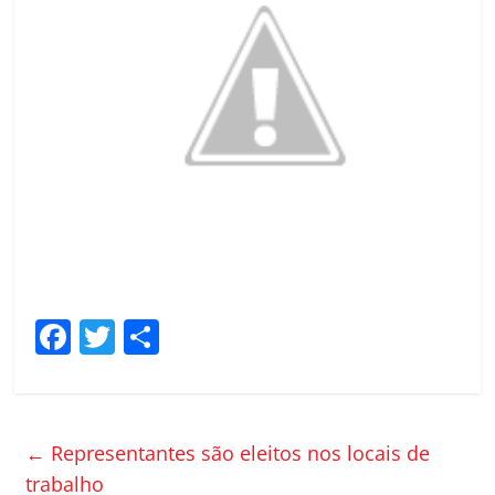
F
T
C
a
w
o
c
itt
m
e
er
p
←
Representantes são eleitos nos locais de
b
ar
trabalho