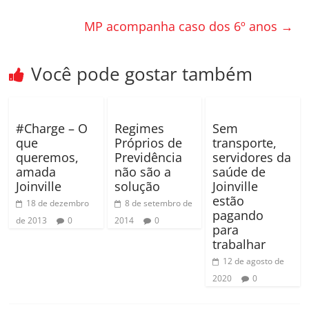
o
til
MP acompanha caso dos 6º anos
→
o
h
k
ar
Você pode gostar também
#Charge – O
Regimes
Sem
que
Próprios de
transporte,
queremos,
Previdência
servidores da
amada
não são a
saúde de
Joinville
solução
Joinville
estão
18 de dezembro
8 de setembro de
pagando
de 2013
0
2014
0
para
trabalhar
12 de agosto de
2020
0