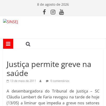
Pular
8 de agosto de 2026
para
o
conteúdo
S
I
N
Justiça permite greve na
S
saúde
E
13 de maio de 2011
0 comentários
J
A desembargadora do Tribunal de Justiça – SC
Cláudia Lambert de Faria revogou na tarde de hoje
(13/05) a liminar que impedia a greve nos setores