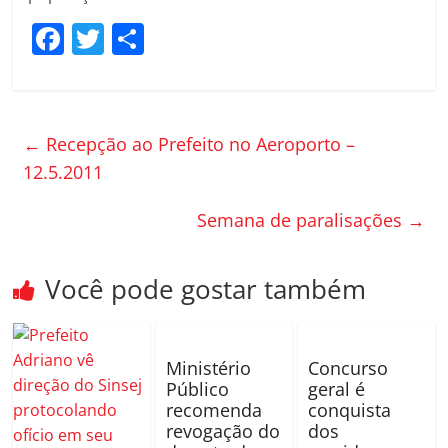
F
T
C
a
w
o
c
itt
m
e
er
p
←
Recepção ao Prefeito no Aeroporto –
b
ar
12.5.2011
o
til
Semana de paralisações
→
o
h
k
ar
Você pode gostar também
Ministério
Concurso
Público
geral é
recomenda
conquista
revogação do
dos