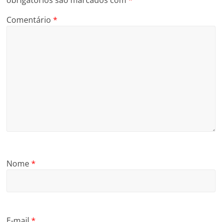
obrigatórios são marcados com
*
Comentário
*
Nome
*
E-mail
*