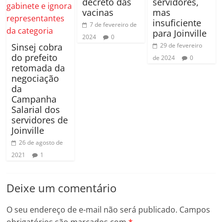
decreto das
servidores,
vacinas
mas
insuficiente
7 de fevereiro de
para Joinville
2024
0
Sinsej cobra
29 de fevereiro
do prefeito
de 2024
0
retomada da
negociação
da
Campanha
Salarial dos
servidores de
Joinville
26 de agosto de
2021
1
Deixe um comentário
O seu endereço de e-mail não será publicado.
Campos