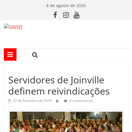
Pular
8 de agosto de 2026
para
o
conteúdo
S
I
N
Servidores de Joinville
S
definem reivindicações
E
27 de fevereiro de 2014
0 comentários
J