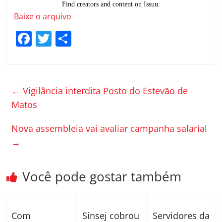
Baixe o arquivo
F
T
C
a
w
o
c
itt
m
e
er
p
←
Vigilância interdita Posto do Estevão de
b
ar
Matos
o
til
Nova assembleia vai avaliar campanha salarial
o
h
→
k
ar
Você pode gostar também
Com
Sinsej cobrou
Servidores da