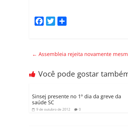
F
T
C
a
w
o
c
itt
m
e
er
p
←
Assembleia rejeita novamente mesm
b
ar
o
til
Você pode gostar també
o
h
k
ar
Sinsej presente no 1º dia da greve da
saúde SC
9 de outubro de 2012
0