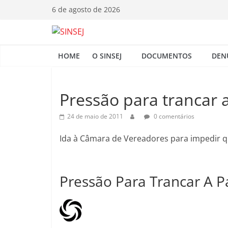
Pular
6 de agosto de 2026
para
o
S
conteúdo
HOME
O SINSEJ
DOCUMENTOS
DEN
I
N
Pressão para trancar 
24 de maio de 2011
0 comentários
S
Ida à Câmara de Vereadores para impedir q
E
J
Pressão Para Trancar A P