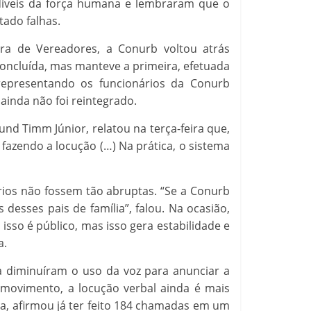
ndíveis da força humana e lembraram que o
tado falhas.
a de Vereadores, a Conurb voltou atrás
concluída, mas manteve a primeira, efetuada
representando os funcionários da Conurb
ainda não foi reintegrado.
nd Timm Júnior, relatou na terça-feira que,
 fazendo a locução (…) Na prática, o sistema
ários não fossem tão abruptas. “Se a Conurb
esses pais de família”, falou. Na ocasião,
sso é público, mas isso gera estabilidade e
a.
 diminuíram o uso da voz para anunciar a
ovimento, a locução verbal ainda é mais
da, afirmou já ter feito 184 chamadas em um