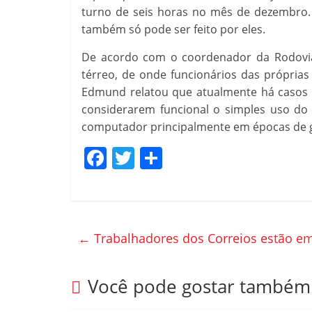
turno de seis horas no mês de dezembro. 
também só pode ser feito por eles.
De acordo com o coordenador da Rodoviár
térreo, de onde funcionários das próprias
Edmund relatou que atualmente há casos 
considerarem funcional o simples uso do 
computador principalmente em épocas de gr
F
T
C
a
w
o
c
itt
m
e
er
p
←
Trabalhadores dos Correios estão e
b
ar
o
til
Você pode gostar também
o
h