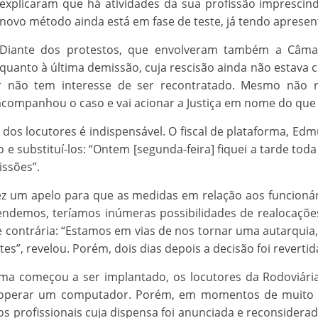
explicaram que há atividades da sua profissão impresci
novo método ainda está em fase de teste, já tendo apresen
Diante dos protestos, que envolveram também a Câmar
quanto à última demissão, cuja rescisão ainda não estava 
r não tem interesse de ser recontratado. Mesmo não 
 acompanhou o caso e vai acionar a Justiça em nome do que 
dos locutores é indispensável. O fiscal de plataforma, Edmu
 e substituí-los: “Ontem [segunda-feira] fiquei a tarde toda
issões”.
 fez um apelo para que as medidas em relação aos funcion
ndemos, teríamos inúmeras possibilidades de realocações d
ontrária: “Estamos em vias de nos tornar uma autarquia, i
es”, revelou. Porém, dois dias depois a decisão foi revertid
ma começou a ser implantado, os locutores da Rodoviária
 operar um computador. Porém, em momentos de muito m
dos profissionais cuja dispensa foi anunciada e reconsidera