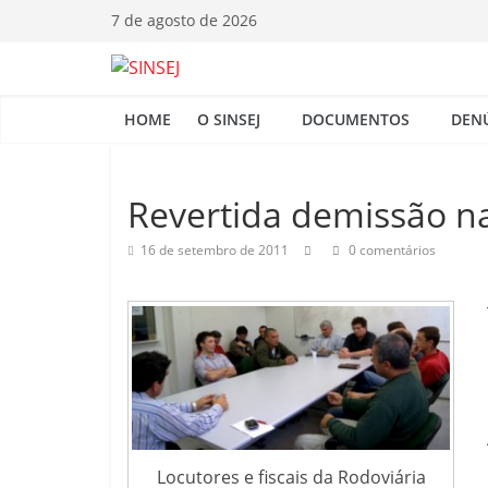
Pular
7 de agosto de 2026
para
o
S
conteúdo
HOME
O SINSEJ
DOCUMENTOS
DEN
I
N
Revertida demissão n
16 de setembro de 2011
0 comentários
S
E
J
Locutores e fiscais da Rodoviária