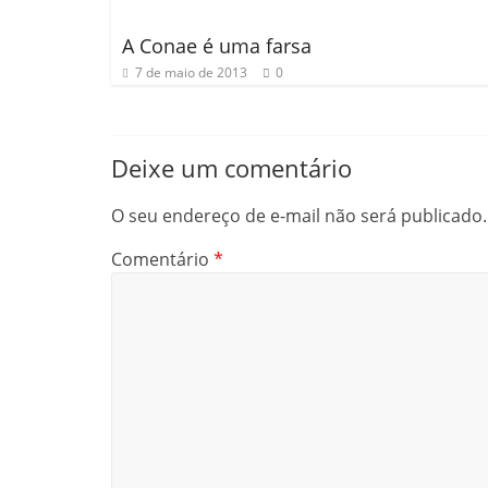
k
ar
A Conae é uma farsa
7 de maio de 2013
0
Deixe um comentário
O seu endereço de e-mail não será publicado.
Comentário
*